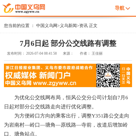
导航
您当前的位置 ：
中国义乌网
>
义乌新闻
>
资讯
正文
7月6日起 部分公交线路有调整
发布时间：
2026-07-04 08:41:58
来源：
作者：
王佳丽
为优化公交线网布局，恒风公交分公司计划自7月6
日起对部分公交线路走向进行优化调整。
为方便岭口方向的乘客出行，调整Y351路公交走向
为岩南村—岭口—塘角—原线路—寺前，改道后增加岭
口、塘角站点。