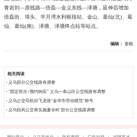
青岩刘—原线路—倍磊—金义东线—泽塘，延伸后增加
倍磊街、埠头、半月湾水利枢纽站、金山、葛仙(北)、葛
仙、葛仙(南)、泽塘、泽塘终点站等站点。
编辑：
童晓
相关阅读
义乌部分公交线路有调整
“固定班次+预约响应” 义乌一条山区公交线路有调整
义乌公交司机邱飞龙获“金华市劳动模范”称号
义乌恒风公交将实施夏令时 部分公交线路调整