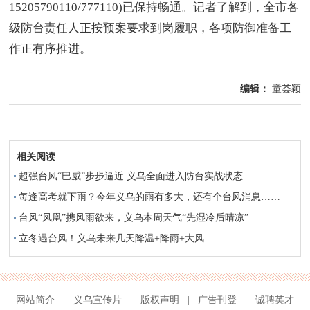
15205790110/777110)已保持畅通。记者了解到，全市各
级防台责任人正按预案要求到岗履职，各项防御准备工
作正有序推进。
编辑：
童荟颖
相关阅读
超强台风“巴威”步步逼近 义乌全面进入防台实战状态
每逢高考就下雨？今年义乌的雨有多大，还有个台风消息……
台风“凤凰”携风雨欲来，义乌本周天气“先湿冷后晴凉”
立冬遇台风！义乌未来几天降温+降雨+大风
网站简介
|
义乌宣传片
|
版权声明
|
广告刊登
|
诚聘英才