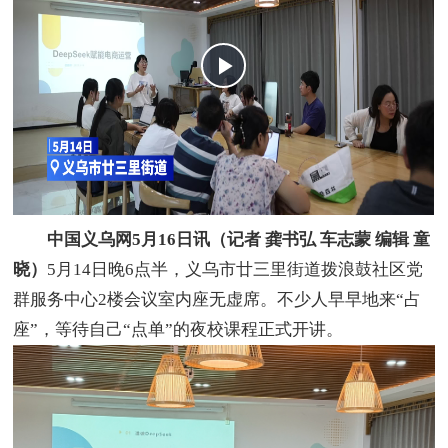
中国义乌网5月16日讯（记者 龚书弘 车志蒙 编辑 童
晓）
5月14日晚6点半，义乌市廿三里街道拨浪鼓社区党
群服务中心2楼会议室内座无虚席。不少人早早地来“占
座”，等待自己“点单”的夜校课程正式开讲。