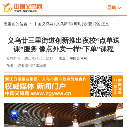
导航
您当前的位置 ：
中国义乌网
>
义乌新闻
>
即时报
>
龚书弘
正文
义乌廿三里街道创新推出夜校“点单送
课”服务 像点外卖一样“下单”课程
发布时间：
2025-05-16 17:12:17
来源：
中国义乌网
作者：
记者 龚书弘 车志蒙