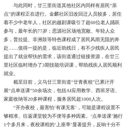
与此同时，廿三里街道其他社区内同样有居民“亲
点”的课程正在进行。金麟社区旧改回迁人员较多，居住
着不少中老年人，社区的越剧课吸引了超60位老人踊跃
参与，最年长的77岁；思源社区场地宽敞、年轻人众
多，普拉提、非洲鼓等特色课程成了居民风雨无阻的奔
赴……值得一提的是，临近助残日，有不少残疾人居民
提出了就业帮扶的需求，该街道通过链接资源，在廿三
里社区临时增办了3期技能培训课，帮助残疾人居民顺利
就业。
截至目前，义乌廿三里街道“廿青夜校”已累计开
展“点单送课”50余场次，包括AI应用教学、西班牙语、
家庭收纳等20多种课程，服务居民超1000人次。
“开办夜校，最害怕‘有课无客’，可能是课程设置不
够精准、往返课堂较为不便等多种因素。‘点单送课’施行
1个多月来，夜校课程的‘上座率’显著提升，反响十分不