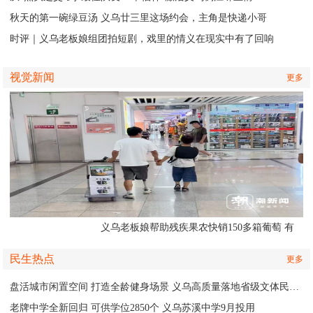
秋天的第一碗绿豆汤 义乌廿三里这场约会，主角是快递小哥
时评｜义乌老板娘组团拍短剧，戏里的情义在现实中有了回响
视觉新闻
更多
义乌老板娘帮助残疾果农快销150多箱葡萄 有
人认出她还主演了部短剧
民生热点
更多
盘活城市闲置空间 打造全龄健身场景 义乌高质量落地省级文体民生实事
老牌中学全新回归 可供学位2850个 义乌苏溪中学9月投用