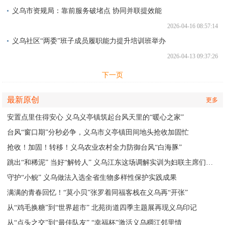
义乌市资规局：靠前服务破堵点 协同并联提效能
2026-04-16 08:57:14
义乌社区“两委”班子成员履职能力提升培训班举办
2026-04-13 09:37:26
下一页
最新原创
更多
安置点里住得安心 义乌义亭镇筑起台风天里的“暖心之家”
台风“窗口期”分秒必争，义乌市义亭镇田间地头抢收加固忙
抢收！加固！转移！义乌农业农村全力防御台风“白海豚”
跳出“和稀泥” 当好“解铃人” 义乌江东这场调解实训为妇联主席们赋能
守护“小鲵” 义乌做法入选全省生物多样性保护实践成果
满满的青春回忆！“莫小贝”张罗着同福客栈在义乌再“开张”
从“鸡毛换糖”到“世界超市” 北苑街道四季主题展再现义乌印记
从“点头之交”到“最佳队友” “幸福杯”激活义乌稠江邻里情