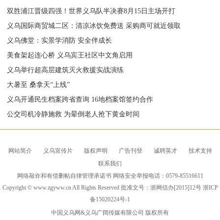
双胜浦江晋级四强！世界义乌队半决赛8月15日主场开打
义乌国际商贸城二区：清凉冰饮免费送 采购商可就近领取
义乌佛堂：实景学消防 安全伴成长
美食架起连心桥 义乌宾王社区中文角启用
义乌举行超高层建筑灭火救援实战演练
大暑至 桑拿天“上线”
义乌开通民生档案跨省查询 16地档案馆签约合作
公交司机冷静施救 为晕倒老人抢下黄金时间
网站简介
义乌宣传片
版权声明
广告刊登
诚聘英才
技术支持
联系我们
网络敲诈和有偿删帖自律管理承诺书 网络安全举报电话：0579-85516611
Copyright © www.zgyww.cn All Rights Reserved 批准文号：浙网信办[2015]12号
浙ICP
备15020224号-1
中国义乌网
&义乌广阔传媒有限公司 版权所有