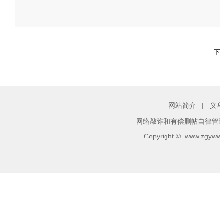
下
网站简介
|
义
网络敲诈和有偿删帖自律管
Copyright ©
www.zgyww