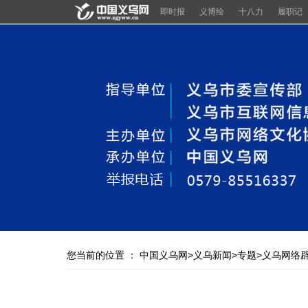
即时报
义博绘
十八力
履职记
您当前的位置 ：
中国义乌网
>
义乌新闻
>
专题
>
义乌网络