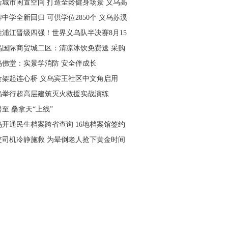
活城市闲置空间 打造全龄健身场景 义乌高
量落地省级文体民生实事
中学全新回归 可供学位2850个 义乌苏溪
学9月投用
胜浦江晋级四强！世界义乌队半决赛8月15
主场开打
乌国际商贸城二区：清凉冰饮免费送 采购
可就近领取
乌佛堂：实景学消防 安全伴成长
食架起连心桥 义乌宾王社区中文角启用
乌举行超高层建筑灭火救援实战演练
至 桑拿天“上线”
乌开通民生档案跨省查询 16地档案馆签约
作
交司机冷静施救 为晕倒老人抢下黄金时间