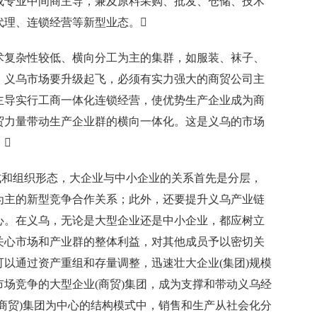
或专业中间商主导，兼及原料采购、批发、仓储、技术
代理、连锁经营等新型业态。
复杂性较低、横向分工为主的集群，如服装、袜子、
。义乌市场要升级起飞，必须有实力强大的商贸公司主
主导实行工商一体化连锁经营，使优势生产企业成为商
贸力量带动生产企业群的横向一体化。这是义乌的市场
。
和组织形态，大企业与中小企业的关系首先是分层，
为主的新型竞争合作关系；此外，还要提升义乌产业链
心。在义乌，无论是大型企业还是中小企业，都应树立
关心市场和产业群的整体利益，对其他成员予以密切关
以通过资产重组和存量调整，迅速壮大企业(集团)规模
场竞争的大型企业(商贸)集团，成为支撑和带动义乌经
商贸)集团为中心的结构模式中，销售和生产从社会化分