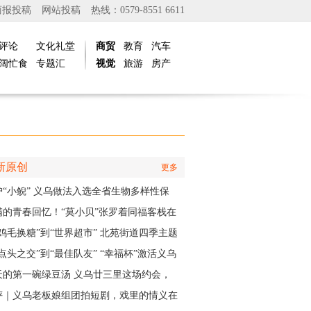
商报投稿
网站投稿
热线：0579-8551 6611
评论
文化礼堂
商贸
教育
汽车
阔忙食
专题汇
视觉
旅游
房产
新原创
更多
护“小鲵” 义乌做法入选全省生物多样性保
实践成果
满的青春回忆！“莫小贝”张罗着同福客栈在
再“开张”
“鸡毛换糖”到“世界超市” 北苑街道四季主题
再现义乌印记
点头之交”到“最佳队友” “幸福杯”激活义乌
江邻里情
天的第一碗绿豆汤 义乌廿三里这场约会，
角是快递小哥
评｜义乌老板娘组团拍短剧，戏里的情义在