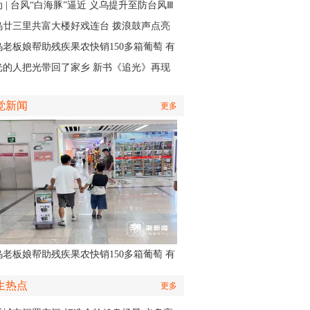
实中有了回响
 | 台风“白海豚”逼近 义乌提升至防台风Ⅲ
应急响应
乌廿三里共富大楼好戏连台 拨浪鼓声点亮
村之夜
乌老板娘帮助残疾果农快销150多箱葡萄 有
认出她还主演了部短剧
光的人把光带回了家乡 新书《追光》再现
商与一座城的双向奔赴
觉新闻
更多
乌老板娘帮助残疾果农快销150多箱葡萄 有
认出她还主演了部短剧
生热点
更多