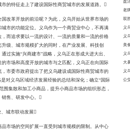
盘
城市的特征走上了建设国际性商贸城市的发展道路。
质
老牌
国改革开放的前沿呢？为此，义乌开始从世界市场的
中
双
和城市的功能定位。义乌作为一个商贸业中心，不再满
日
义
位，而追求要以一流的设计、一流的质量和一流的价格
商
义
态升级、城市规模扩大的同时，在产业发展、科技创
美
通过实施“兴商建市”战略，义乌正在形成大进大出、
义
性的市场和高度开放的城市与之匹配，义乌正在向国际
大暑
流，市委市政府提出了把义乌建设成国际性商贸城市的
义
略是对义乌区域经济发展经验的总结和深化；确立“国际
合
公
界范围集散和加工小商品，提升小商品市场的组织形态，
、销售、研发中心。
、城市联动发展
品市场的空间扩展一直受到城市规模的限制。从中心