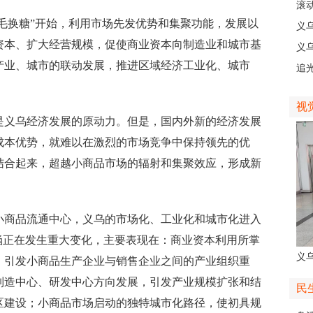
现
滚动
毛换糖”开始，利用市场先发优势和集聚功能，发展以
级
义
资本、扩大经营规模，促使商业资本向制造业和城市基
乡
义
产业、城市的联动发展，推进区域经济工业化、城市
人
追
义
视
义乌经济发展的原动力。但是，国内外新的经济发展
成本优势，就难以在激烈的市场竞争中保持领先的优
结合起来，超越小商品市场的辐射和集聚效应，形成新
商品流通中心，义乌的市场化、工业化和城市化进入
涵正在发生重大变化，主要表现在：商业资本利用所掌
义
，引发小商品生产企业与销售企业之间的产业组织重
人
制造中心、研发中心方向发展，引发产业规模扩张和结
民
区建设；小商品市场启动的独特城市化路径，使初具规