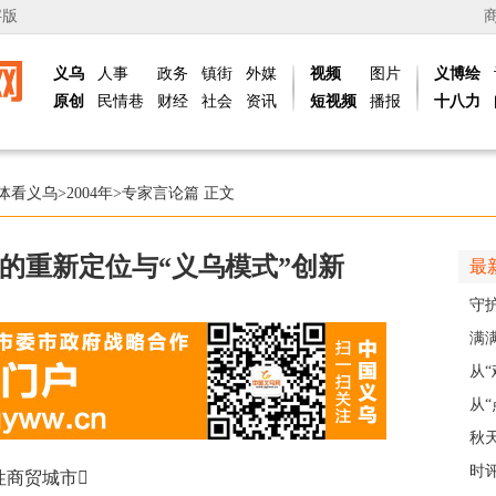
字版
义乌
人事
政务
镇街
外媒
视频
图片
义博绘
原创
民情巷
财经
社会
资讯
短视频
播报
十八力
体看义乌
>
2004年
>
专家言论篇
正文
的重新定位与“义乌模式”创新
最
守
护
满
义乌
从
展
从“
稠
秋
主
时
商贸城市