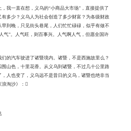
我一直在想，义乌的“小商品大市场”，直接提供了
又有多少？义乌人为社会创造了多少财富？为各级财政
从早到晚，只见街头巷尾，人们忙忙碌碌，似乎有做不
人气”。人气旺，则百事兴。人气啊人气，但愿全国许
们的汽车驶进了诸暨境内。诸暨，不是西施故里么？
四围山色，十里花香。从义乌到诸暨，不过几十公里路
了，人也变了，义乌远不是昔日的义乌，诸暨也绝非当
《浪淘沙》：
也