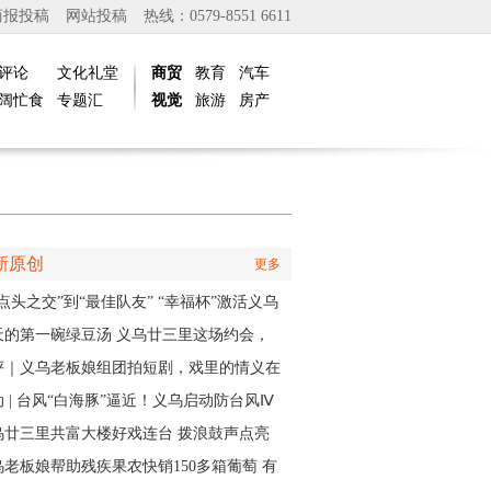
商报投稿
网站投稿
热线：0579-8551 6611
评论
文化礼堂
商贸
教育
汽车
阔忙食
专题汇
视觉
旅游
房产
新原创
更多
点头之交”到“最佳队友” “幸福杯”激活义乌
江邻里情
天的第一碗绿豆汤 义乌廿三里这场约会，
角是快递小哥
评｜义乌老板娘组团拍短剧，戏里的情义在
实中有了回响
 | 台风“白海豚”逼近！义乌启动防台风Ⅳ
应急响应
乌廿三里共富大楼好戏连台 拨浪鼓声点亮
村之夜
乌老板娘帮助残疾果农快销150多箱葡萄 有