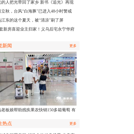
认出她还主演了部短剧
光的人把光带回了家乡 新书《追光》再现
商与一座城的双向奔赴
日立秋，台风“白海豚”已进入48小时警戒
，义乌风雨时间、雨量公布
乌江东的这个夏天，被“清凉”刷了屏
01套新房喜迎业主归家！义乌后宅永宁华府
层公寓正式启动交付
觉新闻
更多
乌老板娘帮助残疾果农快销150多箱葡萄 有
认出她还主演了部短剧
生热点
更多