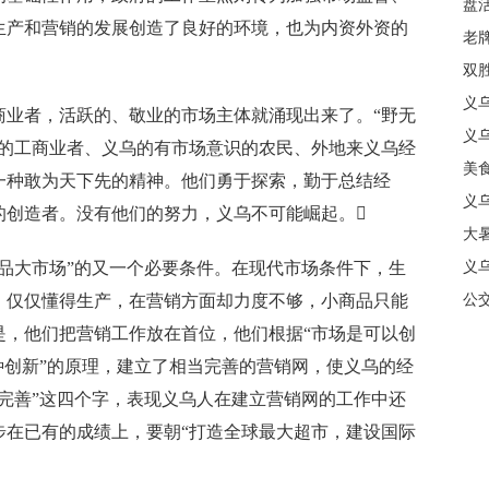
盘
生产和营销的发展创造了良好的环境，也为内资外资的
质
老牌
中
双
日
义
者，活跃的、敬业的市场主体就涌现出来了。“野无
商
义
乌的工商业者、义乌的有市场意识的农民、外地来义乌经
美
一种敢为天下先的精神。他们勇于探索，勤于总结经
义
的创造者。没有他们的努力，义乌不可能崛起。
大暑
大市场”的又一个必要条件。在现代市场条件下，生
义
。仅仅懂得生产，在营销方面却力度不够，小商品只能
合
公
是，他们把营销工作放在首位，他们根据“市场是可以创
种创新”的原理，建立了相当完善的营销网，使义乌的经
完善”这四个字，表现义乌人在建立营销网的工作中还
步在已有的成绩上，要朝“打造全球最大超市，建设国际