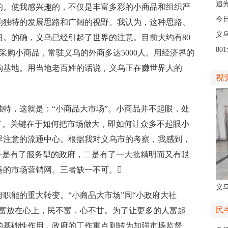
人
追
的。使我感兴趣的，不仅是丰富多彩的小商品和组织严
义
今
的独特的发展思路和广阔的视野。我认为，这种思路、
线
义
。的确，义乌已经引起了世界的注意。目前大约有80
8
采购小商品，常驻义乌的外商多达5000人。用经济界的
高
购基地。用当地老百姓的话说，义乌正在赚世界人的
视
，这就是：“小商品大市场”。小商品并不起眼，处
了。关键在于如何把市场做大，即如何让众多不起眼小
界注意的流通中心。根据我对义乌市的考察，我感到，
一是有了服务型的政府，二是有了一大批精明而又有眼
善的市场营销网。三者缺一不可。
义
能的重大转变。“小商品大市场”同“小政府大社
人
民
民富放在心上，民不富，心不甘。为了让更多的人富起
的基础性作用，政府的工作重点则转为加强市场监督、