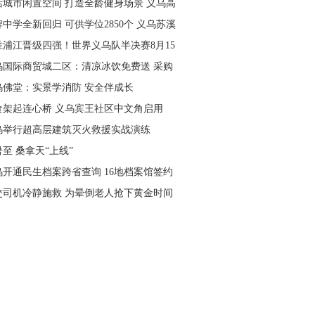
活城市闲置空间 打造全龄健身场景 义乌高
量落地省级文体民生实事
中学全新回归 可供学位2850个 义乌苏溪
学9月投用
胜浦江晋级四强！世界义乌队半决赛8月15
主场开打
乌国际商贸城二区：清凉冰饮免费送 采购
可就近领取
乌佛堂：实景学消防 安全伴成长
食架起连心桥 义乌宾王社区中文角启用
乌举行超高层建筑灭火救援实战演练
至 桑拿天“上线”
乌开通民生档案跨省查询 16地档案馆签约
作
交司机冷静施救 为晕倒老人抢下黄金时间