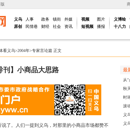
字版
义乌
人事
政务
镇街
外媒
视频
图片
义博绘
原创
民情巷
财经
社会
资讯
短视频
播报
十八力
体看义乌
>
2004年
>
专家言论篇
正文
导刊】小商品大思路
最
从“
稠
秋
主
时
现
滚动
级
义
乡
义
说了。人们一提到义乌，对那里的小商品市场都赞不