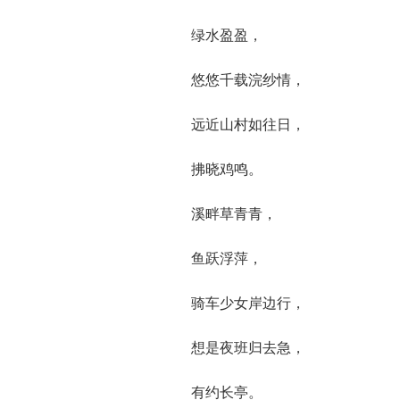
绿水盈盈，
悠悠千载浣纱情，
远近山村如往日，
拂晓鸡鸣。
溪畔草青青，
鱼跃浮萍，
骑车少女岸边行，
想是夜班归去急，
有约长亭。