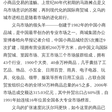
小商品交易的滥觞。上世纪80年代初期的马路摊点是义
乌市场意识的苏醒，再到现代化的国际商贸城，义乌的
城市进程总是随着市场的进化前行。
义乌市场的领头羊———创建于1982年的中国小商
品城，是中国最早创办的专业市场之一。商城集团办公
室傅春晗向早报记者介绍，中国小商品城经历5次搬迁9
次扩建，现拥有营业面积260万平方米，由中国义乌国际
商贸城、篁园市场、宾王市场三个市场簇群组成，拥有
43个行业、1900个大类、40余万种商品，几乎囊括了工
艺品、饰品、小五金、日用百货、雨具、电子电器、玩
具、化妆品、领带、服装等所有日用工业品，占联合国
贸发组织公布的全球50万种商品总量的4/5之多。2006年
市场总成交额达315.03亿元，其中外贸出口占60%强，自
1991年始连续16年位居全国各大专业市场榜首。
义乌的扩张速度比沃尔玛更快，如今这里的商品已