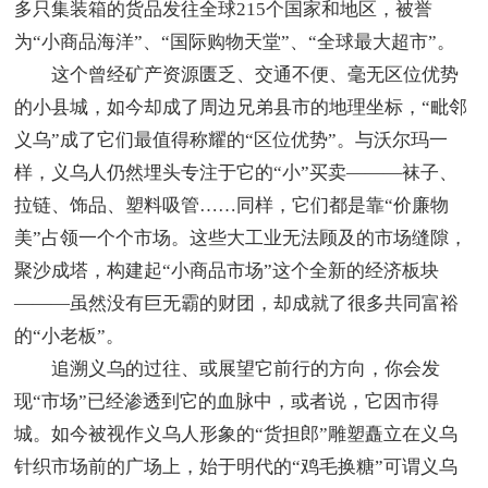
多只集装箱的货品发往全球215个国家和地区，被誉
为“小商品海洋”、“国际购物天堂”、“全球最大超市”。
这个曾经矿产资源匮乏、交通不便、毫无区位优势
的小县城，如今却成了周边兄弟县市的地理坐标，“毗邻
义乌”成了它们最值得称耀的“区位优势”。与沃尔玛一
样，义乌人仍然埋头专注于它的“小”买卖———袜子、
拉链、饰品、塑料吸管……同样，它们都是靠“价廉物
美”占领一个个市场。这些大工业无法顾及的市场缝隙，
聚沙成塔，构建起“小商品市场”这个全新的经济板块
———虽然没有巨无霸的财团，却成就了很多共同富裕
的“小老板”。
追溯义乌的过往、或展望它前行的方向，你会发
现“市场”已经渗透到它的血脉中，或者说，它因市得
城。如今被视作义乌人形象的“货担郎”雕塑矗立在义乌
针织市场前的广场上，始于明代的“鸡毛换糖”可谓义乌