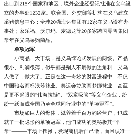
出口到215个国家和地区，境外企业经登记批准在义乌设
立的办事处1232家。联合国、外交部等机构在义乌建立
采购信息中心；全球20强海运集团有12家在义乌设有办
事处；家乐福、沃尔玛、麦德龙等20多家跨国零售集团
常年在义乌采购商品。
单项冠军
小商品、大市场，是义乌悖论式发展的两级。产品
很小、利润很薄，似乎都是别人不屑做的边角料，义乌
人做了，做大了。正是在这一奇妙的财富进程中，不仅
中国驰名商标浪莎袜业、奥运会赞助商梦娜袜业，甚至
是更不起眼的“伟海拉链”、“双童吸管”等义乌企业，纷
纷一跃而成全国乃至全球同行业中的“单项冠军”。
市场如巨大的母体，滋养着千百万的经营户，也成
就了一批隐形的单项冠军，他们成功的奥秘极其“平
常”———市场上摆摊，发现商机后自己做，而且认准一