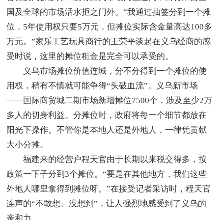
国及全球的市场活水拒之门外。“我通过抽签分到一个摊
位，5年使用权只要5万元，但摊位实际含金量高达100多
万元。”家乐工艺玩具商行的王荣平谈起在义乌经商的感
受时说，这里的摊位租金是完全可以承受的。
义乌市场摊位价值连城，分不分得到一个摊位的使
用权，稍有不慎就可能争得“头破血流”。义乌新市场
——国际商贸城二期市场新增摊位7500个，涉及至少2万
多人的切身利益。分摊位时，政府将每一个细节都放在
阳光下操作。不管你是本地人还是外地人，一律凭贡献
大小分摊。
福建来的经营户程天官由于长期以来税交得多，按
政策一下子分到3个摊位。“要是在其他地方，我们这些
外地人哪里拿得到摊位呀。”在接受记者采访时，程天官
连声的“不敢想、没想到”，让人强烈地感受到了义乌的
亲和力。