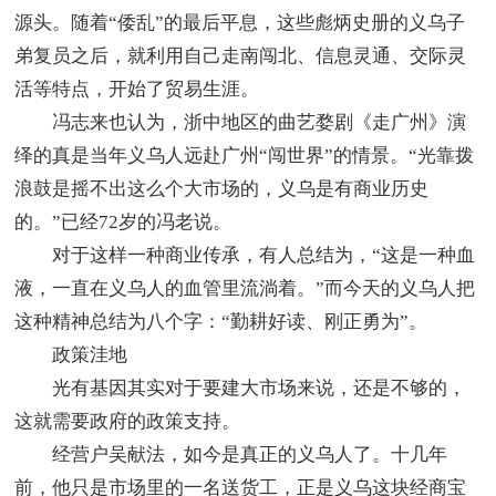
源头。随着“倭乱”的最后平息，这些彪炳史册的义乌子
弟复员之后，就利用自己走南闯北、信息灵通、交际灵
活等特点，开始了贸易生涯。
冯志来也认为，浙中地区的曲艺婺剧《走广州》演
绎的真是当年义乌人远赴广州“闯世界”的情景。“光靠拨
浪鼓是摇不出这么个大市场的，义乌是有商业历史
的。”已经72岁的冯老说。
对于这样一种商业传承，有人总结为，“这是一种血
液，一直在义乌人的血管里流淌着。”而今天的义乌人把
这种精神总结为八个字：“勤耕好读、刚正勇为”。
政策洼地
光有基因其实对于要建大市场来说，还是不够的，
这就需要政府的政策支持。
经营户吴献法，如今是真正的义乌人了。十几年
前，他只是市场里的一名送货工，正是义乌这块经商宝