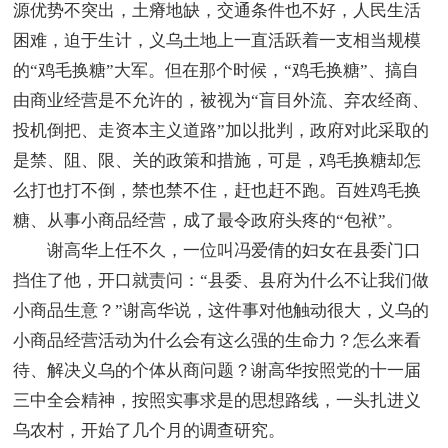
源优势不突出，土瘠地缺，交通条件也不好，人民生活
困难，迫于生计，义乌土地上一直活跃着一支相当规模
的“鸡毛换糖”大军。但在那个时候，“鸡毛换糖”、搞自
由商业经营是不允许的，被视为“盲目外流、弃农经商、
投机倒把、走资本主义道路”加以批判，政府对此采取的
是禁、阻、限、关的政策和措施，可是，鸡毛换糖却怎
么打也打不倒，禁也禁不住，赶也赶不跑。百姓鸡毛换
糖、从事小商品经营，成了最令政府头疼的“包袱”。
谢高华上任不久，一位叫冯爱倩的妇女在县委门口
挡住了他，开口就责问：“县委、县府为什么不让我们做
小商品生意？”谢高华说，这件事对他触动很大，义乌的
小商品经营活动为什么会有这么强的生命力？怎么来看
待、解决义乌的个体从商问题？谢高华按照党的十一届
三中全会精神，按照实事求是的思想路线，一头扎进义
乌农村，开始了几个月的调查研究。