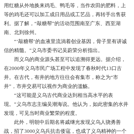
用红糖从外地换来鸡毛、鸭毛等，当作农田的肥料，上
等的鸡毛还可以加工成日用品或工艺品，再转手出售获
利。据了解，“敲糖帮”的活动范围南至广东、西至湖
南、北到徐州。
“‘敲糖帮’的血液里流淌着创业基因，骨子里有讲诚
信的精髓。”义乌市委书记吴蔚荣分析指出。
而义乌的商业源头甚至可以追溯得更远。据介绍，
在2000年义乌市民广场工程中发现了春秋时代13口古
井。在古代，有井的地方往往会有集市，称之为“市
井”，市井交易可以视作为商业的滥觞。
“这可能是义乌古代商业达到相当高水平的表
现。”义乌市志主编吴潮海说。他认为，如此密集的水井
发现，可见当时商业繁荣的程度。
此外，明朝中后期名将戚继光发现义乌人骁勇善
战，招了3000义乌兵抗击倭寇，也成了义乌精神的一个