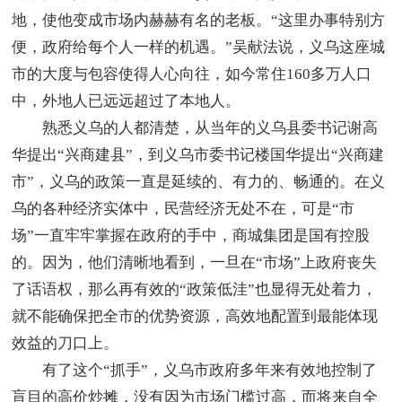
地，使他变成市场内赫赫有名的老板。“这里办事特别方
便，政府给每个人一样的机遇。”吴献法说，义乌这座城
市的大度与包容使得人心向往，如今常住160多万人口
中，外地人已远远超过了本地人。
熟悉义乌的人都清楚，从当年的义乌县委书记谢高
华提出“兴商建县”，到义乌市委书记楼国华提出“兴商建
市”，义乌的政策一直是延续的、有力的、畅通的。在义
乌的各种经济实体中，民营经济无处不在，可是“市
场”一直牢牢掌握在政府的手中，商城集团是国有控股
的。因为，他们清晰地看到，一旦在“市场”上政府丧失
了话语权，那么再有效的“政策低洼”也显得无处着力，
就不能确保把全市的优势资源，高效地配置到最能体现
效益的刀口上。
有了这个“抓手”，义乌市政府多年来有效地控制了
盲目的高价炒摊，没有因为市场门槛过高，而将来自全