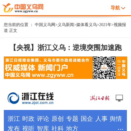
导航
您当前的位置 ：
中国义乌网
>
义乌新闻
>
媒体看义乌
>
2021年
>
视频报
道
正文
【央视】浙江义乌：逆境突围加速跑