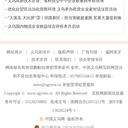
义乌高新技术企业、省科技型中小企业数量两年双倍增
优化自贸区法治化营商环境 义乌举办民营企业家对话法官活动
“大落实 大比拼”③丨丝路新区：担当突破超速跑 宏基大厦提前验
收 企业提前入驻
义乌国内物流企业效益综合评价本月启动
网站简介
|
义乌宣传片
|
版权声明
|
广告刊登
|
诚聘英才
|
技术支持
|
联系我们
|
涉企举报专区
网络敲诈和有偿删帖自律管理承诺书
金华
、
中国义乌网互联网违法
和不良信息举报中心
举报电话：057985516611 举报邮箱：
news@zgyww.cn
举报受理处置规则
Copyright ©
www.zgyww.cn
All Rights Reserved 互联网新闻信息服
务许可证：33120250002 批准文号：浙网信办[2015]12号
浙ICP备
15020224号-1
中国义乌网
版权所有
浙公网安备 33078202001318号