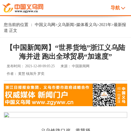
导航
您当前的位置 ：
中国义乌网
>
义乌新闻
>
媒体看义乌
>
2021年
>
最新报
道
正文
【中国新闻网】“世界货地”浙江义乌陆
海并进 跑出全球贸易“加速度”
发布时间：
2021-12-09 09:05:25
来源：
中国新闻网
作者：
黄慧 钱旭升 罗奕
义乌铁路口岸。黄慧摄