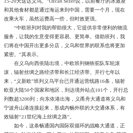
15-20天送达义乌。”Ozcan Sezer说，以前餐厅的冰激凌
和其他食材都是通过海运来到中国，需要一个月，现在
改乘火车，虽然运费高一些，但时效更强。
“中欧班列对我的帮助很大，它提供非常便利的物流
服务，让我的生意变得更容易、更简单。借助班列，我
们将在中国开出更多分店，义乌和世界的联系也将更加
紧密。”其表示。
在义乌向西依陆出境，中欧班列钢铁驼队车轮滚
滚，辐射丝绸之路经济带和长江经济带。开行七年以
来，“义新欧”班列义乌平台已开通运营线路16条，辐射
欧亚大陆50个国家和地区，到达境外站点101个，开行总
列数超3200列；向东依港出海，义甬舟大通道将义乌和
宁波舟山港连接起来，形成内畅外联的大交通体系，有
效辐射“21世纪海上丝绸之路”。
如今，这条畅通国内国际双循环的战略大通道，正