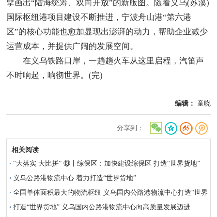
擘画出“陆海统筹、双向开放”的新版图。随着义乌(苏溪)
国际枢纽港项目建设不断推进，宁波舟山港“第六港
区”的核心功能也愈加显现出澎湃的动力，帮助企业减少
运营成本，并提供广阔的发展空间。
在义乌铁路口岸，一趟趟火车从这里启程，汽笛声
不时响起，响彻世界。(完)
编辑：
童晓
分享到：
相关阅读
“大落实 大比拼” ⑬丨综保区：加快建设综保区 打造“世界货地”
义乌公路港物流中心 着力打造“世界货地”
全国单体面积最大的物流枢纽 义乌国内公路港物流中心打造“世界
货地”
打造“世界货地” 义乌国内公路港物流中心向高质量发展迈进