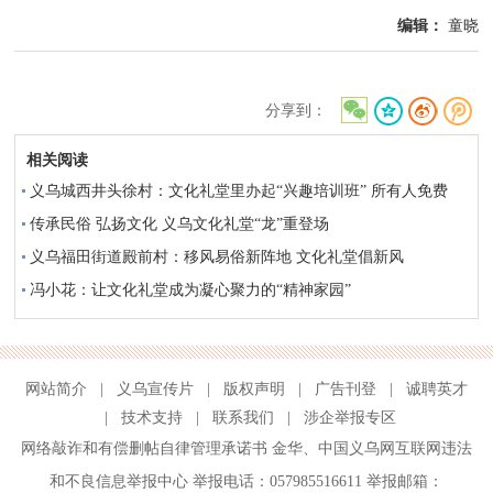
编辑：
童晓
分享到：
相关阅读
义乌城西井头徐村：文化礼堂里办起“兴趣培训班” 所有人免费
传承民俗 弘扬文化 义乌文化礼堂“龙”重登场
义乌福田街道殿前村：移风易俗新阵地 文化礼堂倡新风
冯小花：让文化礼堂成为凝心聚力的“精神家园”
网站简介
|
义乌宣传片
|
版权声明
|
广告刊登
|
诚聘英才
|
技术支持
|
联系我们
|
涉企举报专区
网络敲诈和有偿删帖自律管理承诺书
金华
、
中国义乌网互联网违法
和不良信息举报中心
举报电话：057985516611 举报邮箱：