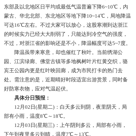
东部及以北地区日平均或最低气温普遍下降6~10℃，内
蒙古、华北北部、东北地区等地下降10~14℃，局地降温
可达16℃左右。不过大家可以放心，这股寒潮到达浙江
的时候实力已经大大削弱了，只能达到冷空气的强度，
不过，对浙江省的影响还是不小，降温幅度可达5~7度。
降温虽带来寒意，却也催红了秋叶。当前绣湖公
园、江滨绿廊、佛堂古镇等多地枫树叶片红黄交织，骆
宾王公园内更是红叶映回廊，成为市民打卡的热门去
处。需注意的是，近期晴好时段适宜出游赏景，同时备
好防寒衣物，应对气温起伏。
具体分日预报：
12月02日(星期二)：白天多云到阴，夜里阴天，局
部有小雨，温度8℃～18℃。
12月03日(星期三)：上午阴到多云，局部有小雨，
下午到夜里多云到晴，温度7℃～13℃。