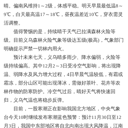
晴。偏南风维持1～2级，体感平稳。明天早晨最低温8～
9℃，白天最高温17～18℃，昼夜温差近10℃，穿衣需灵
活调整。
值得警惕的是，持续晴干天气已拉满森林火险等
级。目前义乌森林火险气象等级达五级(极高)，气象部门
明确提示严禁一切林内用火。
预计未来七天，义乌晴多雨少、降水偏弱，火险等
级持续偏高。其中12月2～3日受冷空气影响，将出现降
温、弱降水及风力增大过程，4日早晨气温较低，有霜或
霜冻，部分山区可能出现薄冰，需做好茶叶、花卉等农
林作物的防寒防护。冷空气过后，晴好天气将快速回
归，义乌气温也将稳步反弹。
目前，一股寒潮正在影响我国北方地区，中央气象
台今天10时继续发布寒潮蓝色预警：预计11月30日至12
月3日，我国中东部地区将自北向南出现大风降温，江南