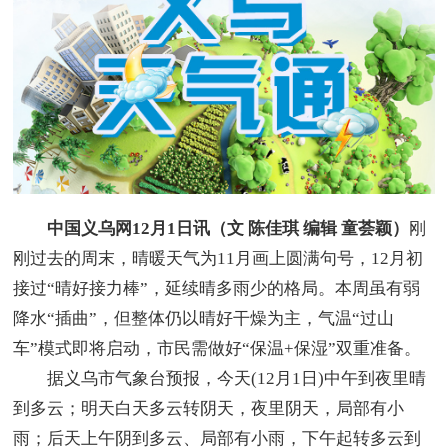
中国义乌网12月1日讯（文 陈佳琪 编辑 童荟颖）
刚
刚过去的周末，晴暖天气为11月画上圆满句号，12月初
接过“晴好接力棒”，延续晴多雨少的格局。本周虽有弱
降水“插曲”，但整体仍以晴好干燥为主，气温“过山
车”模式即将启动，市民需做好“保温+保湿”双重准备。
据义乌市气象台预报，今天(12月1日)中午到夜里晴
到多云；明天白天多云转阴天，夜里阴天，局部有小
雨；后天上午阴到多云、局部有小雨，下午起转多云到