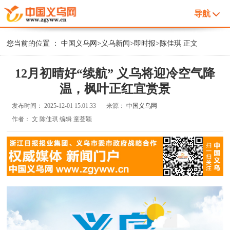
导航
您当前的位置 ：
中国义乌网
>
义乌新闻
>
即时报
>
陈佳琪
正文
12月初晴好“续航” 义乌将迎冷空气降
温，枫叶正红宜赏景
发布时间：
2025-12-01 15:01:33
来源：
中国义乌网
作者：
文 陈佳琪 编辑 童荟颖