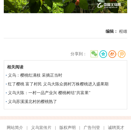
编辑：
程雄
分享到：
相关阅读
义乌：樱桃红满枝 采摘正当时
红了樱桃 富了村民 义乌大陈众拥村万株樱桃进入盛果期
义乌大陈：一村一品产业兴 樱桃树结“共富果”
义乌苏溪溪北村的樱桃熟了
网站简介
|
义乌宣传片
|
版权声明
|
广告刊登
|
诚聘英才