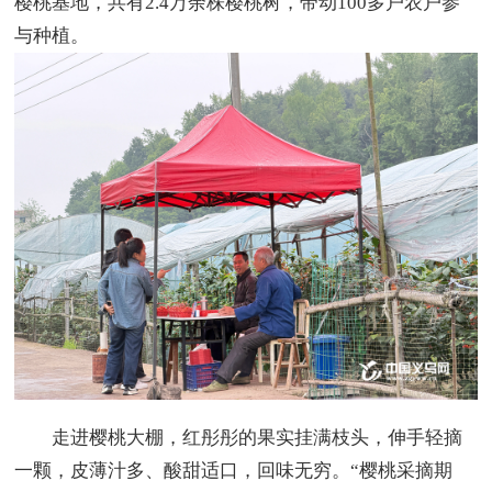
樱桃基地，共有2.4万余株樱桃树，带动100多户农户参
与种植。
走进樱桃大棚，红彤彤的果实挂满枝头，伸手轻摘
一颗，皮薄汁多、酸甜适口，回味无穷。“樱桃采摘期