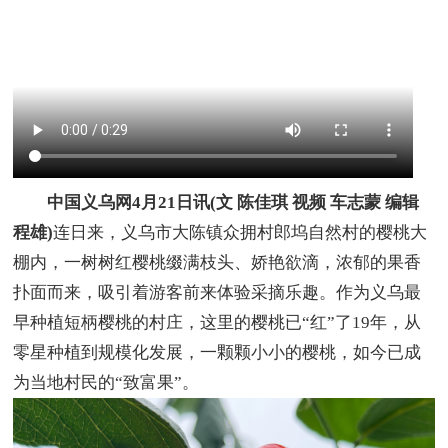
中国义乌网4月21日讯(文 陈佳琪 视频 车志蒙 编辑
程雄)
连日来，义乌市大陈镇众拥村郎坞自然村的樱桃大
棚内，一树树红樱桃缀满枝头、娇艳欲滴，浓郁的果香
扑面而来，吸引着游客前来体验采摘乐趣。作为义乌最
早种植短柄樱桃的村庄，这里的樱桃已“红”了19年，从
零星种植到规模化发展，一颗颗小小的樱桃，如今已成
为当地村民的“致富果”。