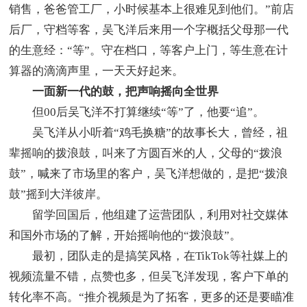
销售，爸爸管工厂，小时候基本上很难见到他们。”前店
后厂，守档等客，吴飞洋后来用一个字概括父母那一代
的生意经：“等”。守在档口，等客户上门，等生意在计
算器的滴滴声里，一天天好起来。
一面新一代的鼓，把声响摇向全世界
但00后吴飞洋不打算继续“等”了，他要“追”。
吴飞洋从小听着“鸡毛换糖”的故事长大，曾经，祖
辈摇响的拨浪鼓，叫来了方圆百米的人，父母的“拨浪
鼓”，喊来了市场里的客户，吴飞洋想做的，是把“拨浪
鼓”摇到大洋彼岸。
留学回国后，他组建了运营团队，利用对社交媒体
和国外市场的了解，开始摇响他的“拨浪鼓”。
最初，团队走的是搞笑风格，在TikTok等社媒上的
视频流量不错，点赞也多，但吴飞洋发现，客户下单的
转化率不高。“推介视频是为了拓客，更多的还是要瞄准