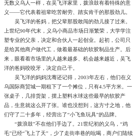
无数义乌人一样，在吴飞洋家里，拨浪鼓有着特殊的意
义——它代表着祖辈吃苦耐劳、踏实肯干的那股劲儿。
吴飞洋的爸妈，把父辈那股敢闯的劲儿接了过来。
上世纪90年代末，义乌小商品市场日渐繁荣，大学学注
塑专业的父亲，决定和合伙人一起创业。起初，公司只
是给其他商户做代工，做着最基础的软胶制品生产。后
来，眼看着市场里的人越来越多、机会越来越近，吴飞
洋的爸妈咬咬牙，决定自己干。
吴飞洋的妈妈沈骞还记得，2003年左右，他们在义
乌国际商贸城一期租下了一个摊位，只有4.5平方米。一
张桌子，几排货架，摆上塑料水球这些最早的软胶产
品，生意就这么开了张。谁也没想到，这方寸之地，他
们守了二十多年，经营出了“小飞鱼玩具”的品牌。
“拨浪鼓”不在他们手边了。21世纪初的义乌，“鸡
毛”已经“飞上了天”，少了走街串巷的吆喝，商户们陆续