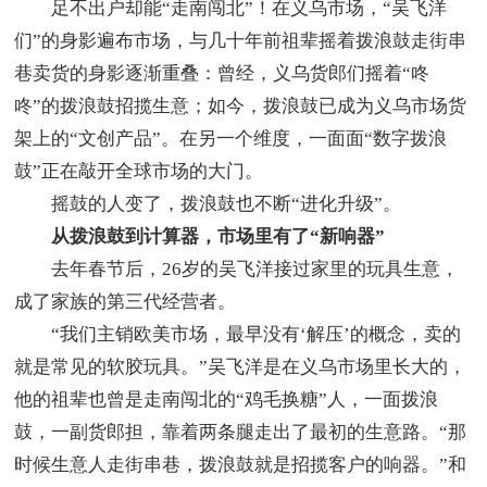
足不出户却能“走南闯北”！在义乌市场，“吴飞洋
们”的身影遍布市场，与几十年前祖辈摇着拨浪鼓走街串
巷卖货的身影逐渐重叠：曾经，义乌货郎们摇着“咚
咚”的拨浪鼓招揽生意；如今，拨浪鼓已成为义乌市场货
架上的“文创产品”。在另一个维度，一面面“数字拨浪
鼓”正在敲开全球市场的大门。
摇鼓的人变了，拨浪鼓也不断“进化升级”。
从拨浪鼓到计算器，市场里有了“新响器”
去年春节后，26岁的吴飞洋接过家里的玩具生意，
成了家族的第三代经营者。
“我们主销欧美市场，最早没有‘解压’的概念，卖的
就是常见的软胶玩具。”吴飞洋是在义乌市场里长大的，
他的祖辈也曾是走南闯北的“鸡毛换糖”人，一面拨浪
鼓，一副货郎担，靠着两条腿走出了最初的生意路。“那
时候生意人走街串巷，拨浪鼓就是招揽客户的响器。”和