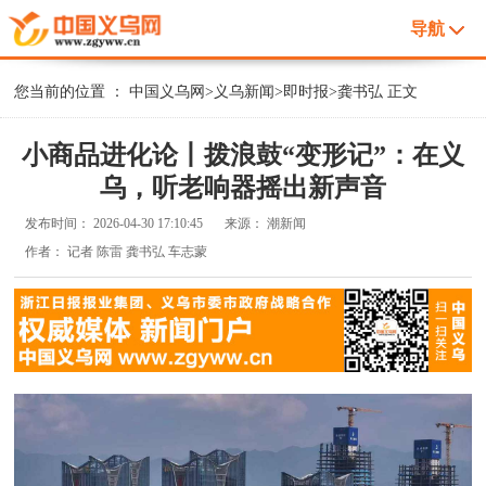
导航
您当前的位置 ：
中国义乌网
>
义乌新闻
>
即时报
>
龚书弘
正文
小商品进化论丨拨浪鼓“变形记”：在义
乌，听老响器摇出新声音
发布时间：
2026-04-30 17:10:45
来源：
潮新闻
作者：
记者 陈雷 龚书弘 车志蒙