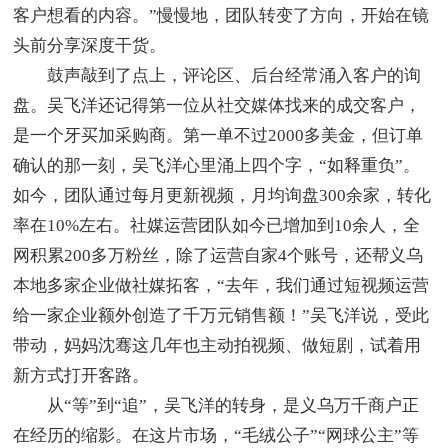
客户想看的内容。”慢慢地，团队转变了方向，开始在镜
头前分享深度干货。
鼓声敲到了点上，评论区、后台经常涌入客户的询
盘。吴飞洋还记得第一位从社交媒体找来的成交客户，
是一个牙买加采购商。第一单不过2000多美金，但订单
确认的那一刻，吴飞洋心里涌上四个字，“如释重负”。
如今，团队通过每月更新视频，月均询盘300余家，转化
率在10%左右。社媒运营团队如今已增加到10余人，全
网积累200多万粉丝，除了运营自家4个账号，还帮义乌
本地多家企业做社媒拓客，“去年，我们通过短视频运营
给一家企业额外创造了千万元销售额！”吴飞洋说，受此
带动，妈妈沈骞这几年也主动拍视频、做短剧，试着用
新方式打开客路。
从“等”到“追”，吴飞洋的转身，是义乌万千商户正
在经历的缩影。在这片市场，“毛绒公子”“网球公主”等