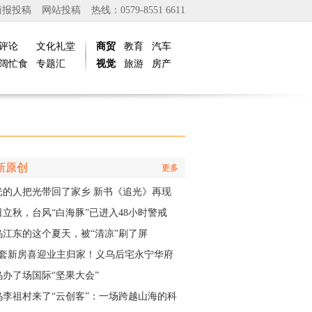
商报投稿
网站投稿
热线：0579-8551 6611
评论
文化礼堂
商贸
教育
汽车
阔忙食
专题汇
视觉
旅游
房产
新原创
更多
光的人把光带回了家乡 新书《追光》再现
商与一座城的双向奔赴
日立秋，台风“白海豚”已进入48小时警戒
，义乌风雨时间、雨量公布
乌江东的这个夏天，被“清凉”刷了屏
01套新房喜迎业主归家！义乌后宅永宁华府
层公寓正式启动交付
乌办了场国际“坚果大会”
乌李祖村来了“云创客”：一场跨越山海的科