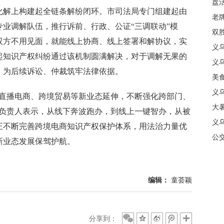
盘
解上构建起全链条解纷闭环。市司法局专门组建起由
质
老牌
业调解队伍，推行诉前、行政、公证“三调联动”模
中
双
双方不用见面，就能线上协商、线上签署和解协议，实
日
义
起知识产权纠纷通过该机制圆满解决，对于调解无果的
商
义
，为后续诉讼、仲裁筑牢法律依据。
美
义
播电商、跨境贸易等新业态延伸，不断强化跨部门、
大暑
关负责人表示，从线下奔波跑办，到线上一键智办，从被
义
正不断完善跨境电商知识产权保护体系，用法治力量优
合
公
新业态发展保驾护航。
编辑：
童荟颖
分享到：