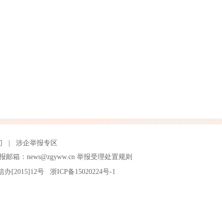
们
|
涉企举报专区
报邮箱：news@zgyww.cn
举报受理处置规则
信办[2015]12号
浙ICP备15020224号-1