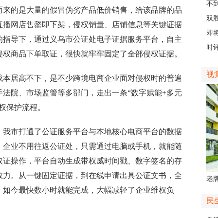
创
不
来的是大量的假冒伪劣产品低价销售，给该品牌的品
会“
双
直播网店售罄即下架，侵权销量、店铺信息等关键证据
日
即
的指导下，通过义乌市公证处电子证据服务平台，自主
台
时评
侵权商品下单取证，很快就牢牢固定了全部侵权证据。
视
本居高不下，是不少跨境电商企业面对侵权时的普遍
法院、市场监管等多部门，走出一条“数字赋能+多元
权保护流程。
我市打通了公证服务平台与本地核心电商平台的数据
。企业不用往返公证处，只需通过电脑或手机，就能随
取证操作，平台自动生成带权威时间戳、数字签名的存
效力。从一键固定证据，到在线申请出具公证文书，全
老牌
，如今最快数小时就能完成，大幅减轻了企业维权负
中
民