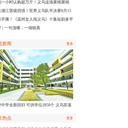
接力
到一小时认购超万斤！义乌这场黄桃展销
火力全开”
胜浦江晋级四强！世界义乌队半决赛8月15
主场开打
将开播！《温州女人闯义乌》十集短剧多平
同步上线
 | 一句顶嘴，一场较真
觉新闻
更多
中学全新回归 可供学位2850个 义乌苏溪
学9月投用
生热点
更多