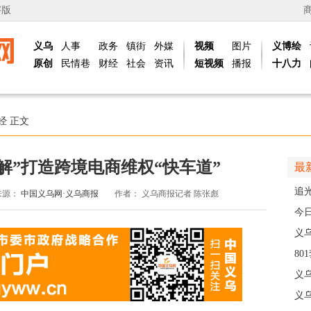
字版
义乌
人事
政务
镇街
外媒
视频
图片
义博绘
原创
民情巷
财经
社会
资讯
短视频
播报
十八力
经
正文
解”打造跨境电商维权“快车道”
最
追
来源：
中国义乌网·义乌商报
作者：
义乌商报记者 陈张彪
义
今
线
义
8
高
义
义