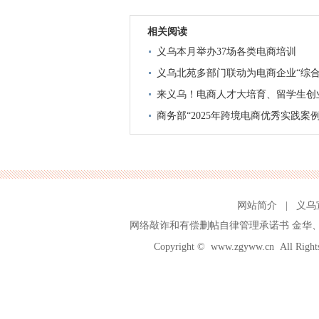
相关阅读
义乌本月举办37场各类电商培训
义乌北苑多部门联动为电商企业“综合
来义乌！电商人才大培育、留学生创
商务部“2025年跨境电商优秀实践案
网站简介
|
义乌
网络敲诈和有偿删帖自律管理承诺书
金华
Copyright ©
www.zgyww.cn
All Ri