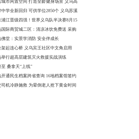
活城市闲置空间 打造全龄健身场景 义乌高
量落地省级文体民生实事
中学全新回归 可供学位2850个 义乌苏溪
学9月投用
胜浦江晋级四强！世界义乌队半决赛8月15
主场开打
乌国际商贸城二区：清凉冰饮免费送 采购
可就近领取
乌佛堂：实景学消防 安全伴成长
食架起连心桥 义乌宾王社区中文角启用
乌举行超高层建筑灭火救援实战演练
至 桑拿天“上线”
乌开通民生档案跨省查询 16地档案馆签约
作
交司机冷静施救 为晕倒老人抢下黄金时间