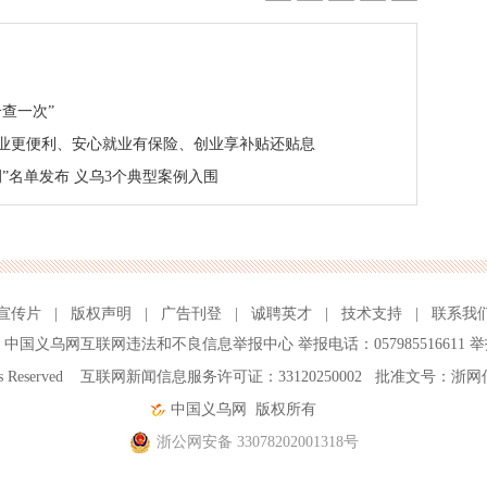
查一次”
业更便利、安心就业有保险、创业享补贴还贴息
例”名单发布 义乌3个典型案例入围
宣传片
|
版权声明
|
广告刊登
|
诚聘英才
|
技术支持
|
联系我
、
中国义乌网互联网违法和不良信息举报中心
举报电话：057985516611 举
ghts Reserved 互联网新闻信息服务许可证：33120250002 批准文号：浙网
中国义乌网
版权所有
浙公网安备 33078202001318号