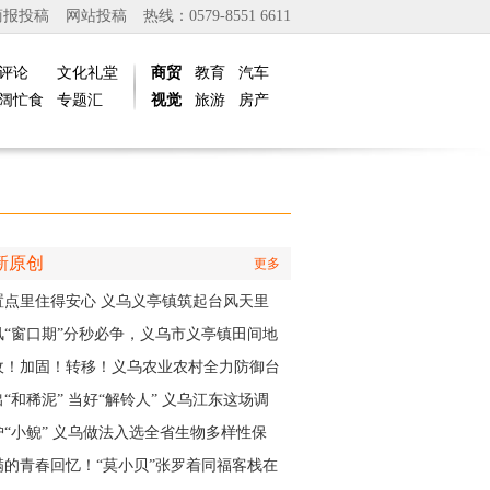
商报投稿
网站投稿
热线：0579-8551 6611
评论
文化礼堂
商贸
教育
汽车
阔忙食
专题汇
视觉
旅游
房产
新原创
更多
置点里住得安心 义乌义亭镇筑起台风天里
暖心之家”
风“窗口期”分秒必争，义乌市义亭镇田间地
抢收加固忙
收！加固！转移！义乌农业农村全力防御台
白海豚”
“和稀泥” 当好“解铃人” 义乌江东这场调
实训为妇联主席们赋能
护“小鲵” 义乌做法入选全省生物多样性保
实践成果
满的青春回忆！“莫小贝”张罗着同福客栈在