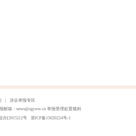
们
|
涉企举报专区
报邮箱：news@zgyww.cn
举报受理处置规则
信办[2015]12号
浙ICP备15020224号-1