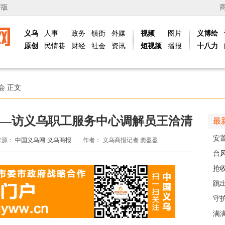
字版
义乌
人事
政务
镇街
外媒
视频
图片
义博绘
原创
民情巷
财经
社会
资讯
短视频
播报
十八力
会
正文
—访义乌职工服务中心调解员王洽清
最
安
来源：
中国义乌网·义乌商报
作者：
义乌商报记者 龚盈盈
的“
台
头
抢
风“
跳出
解
守
护
满