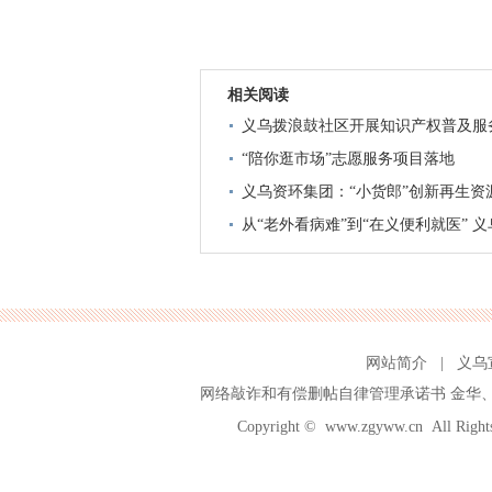
相关阅读
义乌拨浪鼓社区开展知识产权普及服
“陪你逛市场”志愿服务项目落地
义乌资环集团：“小货郎”创新再生资
从“老外看病难”到“在义便利就医” 
网站简介
|
义乌
网络敲诈和有偿删帖自律管理承诺书
金华
Copyright ©
www.zgyww.cn
All Ri