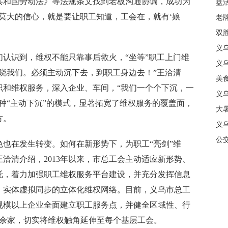
共和国劳动法》等法规条文找到老板沟通协调，成功为
盘
莫大的信心，就是要让职工知道，工会在，就有‘娘
质
老牌
中
双
日
义
识到，维权不能只靠事后救火，“坐等”职工上门维
商
义
晓我们。必须主动沉下去，到职工身边去！”王洽清
美
识和维权服务，深入企业、车间，“我们一个个下沉，一
义
种“主动下沉”的模式，显著拓宽了维权服务的覆盖面，
大暑
方。
义
合
公
在发生转变。如何在新形势下，为职工“亮剑”维
洽清介绍，2013年以来，市总工会主动适应新形势、
托，着力加强职工维权服务平台建设，并充分发挥信息
、实体虚拟同步的立体化维权网络。目前，义乌市总工
规模以上企业全面建立职工服务点，并健全区域性、行
0余家，切实将维权触角延伸至每个基层工会。