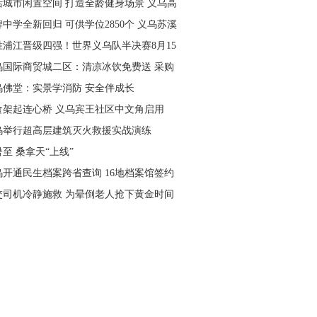
活城市闲置空间 打造全龄健身场景 义乌高
量落地省级文体民生实事
中学全新回归 可供学位2850个 义乌苏溪
学9月投用
胜浦江晋级四强！世界义乌队半决赛8月15
主场开打
乌国际商贸城二区：清凉冰饮免费送 采购
可就近领取
乌佛堂：实景学消防 安全伴成长
食架起连心桥 义乌宾王社区中文角启用
乌举行超高层建筑灭火救援实战演练
至 桑拿天“上线”
乌开通民生档案跨省查询 16地档案馆签约
作
交司机冷静施救 为晕倒老人抢下黄金时间