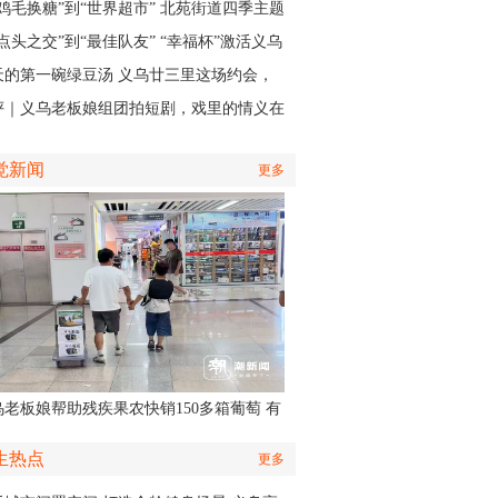
再“开张”
“鸡毛换糖”到“世界超市” 北苑街道四季主题
再现义乌印记
点头之交”到“最佳队友” “幸福杯”激活义乌
江邻里情
天的第一碗绿豆汤 义乌廿三里这场约会，
角是快递小哥
评｜义乌老板娘组团拍短剧，戏里的情义在
实中有了回响
觉新闻
更多
乌老板娘帮助残疾果农快销150多箱葡萄 有
认出她还主演了部短剧
生热点
更多