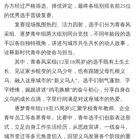
办方经过严格筛选、择优评定，最终各组别排名前25位
的优秀选手晋级复赛。
复赛现场氛围热烈、活力四射，选手们分为青春风
采组、逐梦青年组两大组别同台竞技，不同年龄段的选
手以各自独特视角，讲述与城市共生共长的动人故事，
诠释新时代青年的使命与担当。
其中，青春风采组(12至18周岁)的选手既有土生土
长、见证家乡蜕变的义乌少年，也有跟随父母扎根义
乌、融入这座城市的“新义乌人”。选手们朝气蓬勃、字
字铿锵，娓娓讲述“鸡毛换糖”的奋斗初心，分享自身在
义乌的成长点滴，字里行间满是对这座城市的热爱。
逐梦青年组(19至35周岁)汇聚学校青年教师、企业
青年员工等各界青年。比赛中，青年选手们创新表达形
式，立足自身工作生活经历，从思政宣讲、一线奋斗、
城市变迁等多元角度切入，回望义乌发展各个阶段的重