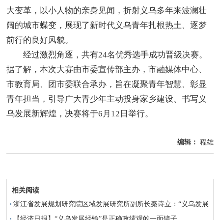
大变革，以小人物的亲身见闻，折射义乌多年来波澜壮
阔的城市蝶变，展现了新时代义乌青年扎根热土、逐梦
前行的良好风貌。
经过激烈角逐，共有24名优秀选手成功晋级决赛。
据了解，本次大赛由市委宣传部主办，市融媒体中心、
市教育局、团市委联合承办，旨在凝聚青年智慧、彰显
青年担当，引导广大青少年主动投身家乡建设、书写义
乌发展新辉煌，决赛将于6月12日举行。
编辑：
程雄
相关阅读
浙江省发展规划研究院区域发展研究所副所长秦诗立：“义乌发展
经验”破局启示——以四千精神赋能浙商高质量发展
【经济日报】“义乌发展经验”是正确政绩观的一面镜子