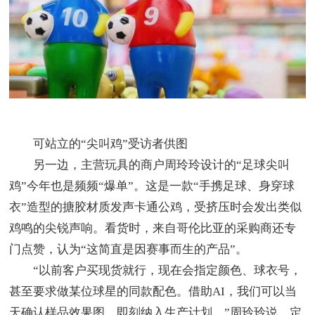
可站立的“尖叫鸡”受访者供图
另一边，主营玩具的商户周玲玲设计的“足球尖叫
鸡”今年也是频频“爆单”。这是一款“手携足球、身穿球
衣”造型的搪胶材质发声卡通公鸡，受挤压时会发出类似
鸡鸣的尖锐声响。看货时，来自哥伦比亚的采购商还专
门点赞，认为“这简直是因赛事而生的产品”。
“以前客户买现货就行，现在会指定颜色、球衣号，
甚至要求做某位球星的同款配色。借助AI，我们可以当
天确认样品效果图，即刻纳入生产计划。”周玲玲说，定