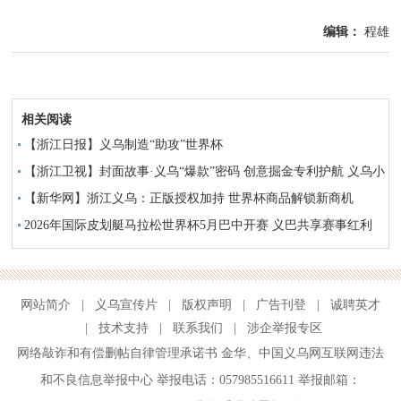
编辑：
程雄
相关阅读
【浙江日报】义乌制造“助攻”世界杯
【浙江卫视】封面故事·义乌“爆款”密码 创意掘金专利护航 义乌小
商品“备战”世界杯
【新华网】浙江义乌：正版授权加持 世界杯商品解锁新商机
2026年国际皮划艇马拉松世界杯5月巴中开赛 义巴共享赛事红利
网站简介
|
义乌宣传片
|
版权声明
|
广告刊登
|
诚聘英才
|
技术支持
|
联系我们
|
涉企举报专区
网络敲诈和有偿删帖自律管理承诺书
金华
、
中国义乌网互联网违法
和不良信息举报中心
举报电话：057985516611 举报邮箱：