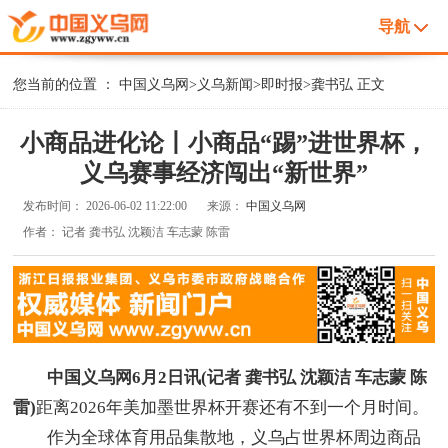
导航
您当前的位置 ：
中国义乌网
>
义乌新闻
>
即时报
>
龚书弘
正文
小商品进化论丨小商品“踢”进世界杯，
义乌赛事经济闯出“新世界”
发布时间：
2026-06-02 11:22:00
来源：
中国义乌网
作者：
记者 龚书弘 沈颖洁 车志蒙 陈雷
中国义乌网6月2日讯(记者 龚书弘 沈颖洁 车志蒙 陈
雷)
距离2026年美加墨世界杯开赛还有不到一个月时间。
作为全球体育用品集散地，义乌占世界杯周边商品