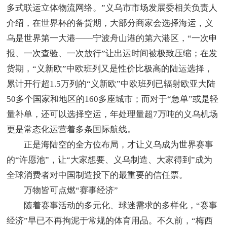
多式联运立体物流网络。”义乌市市场发展委相关负责人
介绍，在世界杯的备货期，大部分商家会选择海运，义
乌是世界第一大港——宁波舟山港的第六港区，“一次申
报、一次查验、一次放行”让出运时间被极致压缩；在发
货期，“义新欧”中欧班列又是性价比极高的陆运选择，
累计开行超1.5万列的“义新欧”中欧班列已辐射欧亚大陆
50多个国家和地区的160多座城市；而对于“急单”或是轻
量补单，还可以选择空运，年处理量超7万吨的义乌机场
更是常态化运营着多条国际航线。
正是海陆空的全方位布局，才让义乌成为世界赛事
的“许愿池”，让“大家想要、义乌制造、大家得到”成为
全球消费者对中国制造投下的最重要的信任票。
万物皆可点燃“赛事经济”
随着赛事活动的多元化、球迷需求的多样化，“赛事
经济”早已不再拘泥于常规的体育用品。不久前，“梅西