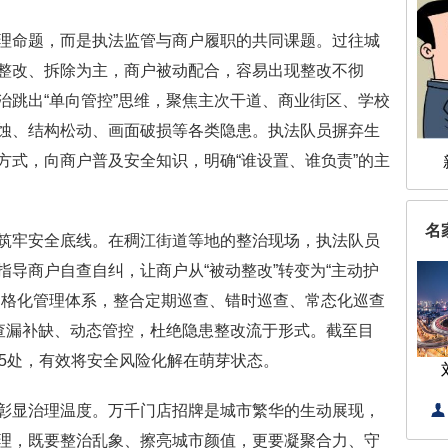
命题，而是执法监管与商户履职的共同课题。过往城
整改、拆除为主，商户被动配合，容易出现整改不彻
治跳出“单向管控”思维，聚焦主次干道、商业街区、学校
蚀、结构松动、画面破损等各类隐患。执法队员摒弃生
方式，向商户普及安全知识，明确“谁设置、谁负责”的主
名
牢安全底线。在稠江街道等地的整治现场，执法队员
导商户自查自纠，让商户从“被动整改”转变为“主动护
网格化管理体系，整合定期巡查、错时巡查、常态化巡查
位查漏补缺、动态管控，杜绝隐患整改流于形式。截至目
15处，有效将安全风险化解在萌芽状态。
显治理温度。万千门店招牌是城市繁华的生动展现，
理，既要整治乱象、擦亮城市颜值，更要凝聚合力、守