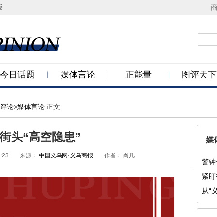
版
今日话题
媒体言论
正能量
图评天下
评论
>
媒体言论
正文
街头“高空隐患”
媒
4:23
来源：
中国义乌网·义乌商报
作者：
尚凡
警钟
紧盯
从“
为功