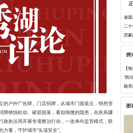
凌晨
大爷
二十
前有
厉豪
绣
【地
间命
“防
能否
的户外广告牌、门店招牌，从城市门面装点，悄然变
图
招牌锈蚀松动、破损脱落，看似细微的隐患，在疾风骤
行政执法局开展专项整治行动，一改单向监管模式，联
力量，守护城市“头顶安全”。