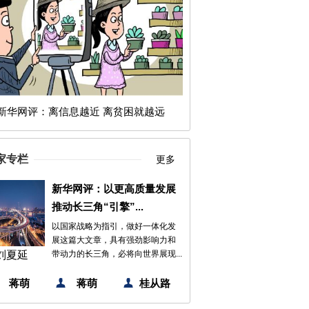
新华网评：离信息越近 离贫困就越远
家专栏
更多
新华网评：以更高质量发展
推动长三角“引擎”...
以国家战略为指引，做好一体化发
展这篇大文章，具有强劲影响力和
刘夏延
带动力的长三角，必将向世界展现...
蒋萌
蒋萌
桂从路