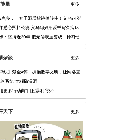
正能量
更多
2点多，一女子酒后欲跳楼轻生！义乌74岁
一个箭步冲了上去……
年悉心照料公婆 义乌媳妇用爱书写久病床
“孝媳”
婷：坚持近20年 把无偿献血变成一种习惯
湖杂谈
更多
评线】紫金e评：拥抱数字文明，让网络空
运共同体更紧密
沉迷系统”尤须防漏洞
用更多行动向“口腔暴利”说不
评天下
更多