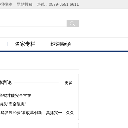
商报投稿
网站投稿
热线：0579-8551 6611
名家专栏
绣湖杂谈
体言论
更多
长鸣才能安全常在
街头“高空隐患”
义乌发展经验”看改革创新、真抓实干、久久