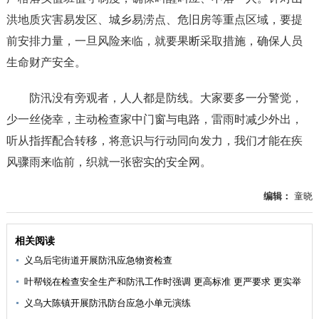
洪地质灾害易发区、城乡易涝点、危旧房等重点区域，要提
前安排力量，一旦风险来临，就要果断采取措施，确保人员
生命财产安全。
防汛没有旁观者，人人都是防线。大家要多一分警觉，
少一丝侥幸，主动检查家中门窗与电路，雷雨时减少外出，
听从指挥配合转移，将意识与行动同向发力，我们才能在疾
风骤雨来临前，织就一张密实的安全网。
编辑：
童晓
相关阅读
义乌后宅街道开展防汛应急物资检查
叶帮锐在检查安全生产和防汛工作时强调 更高标准 更严要求 更实举
措 全力守护人民群众生命财产安全
义乌大陈镇开展防汛防台应急小单元演练