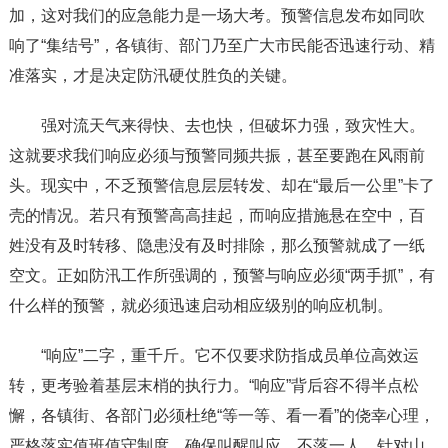
加，这对我们的应急能力是一场大考。预警信息发布如同吹
响了“集结号”，各镇街、部门乃至广大市民能否迅速行动、精
准落实，才是决定防汛硬仗胜负的关键。
强对流天气来得快、去也快，但破坏力强，致灾性大。
这就要求我们响应必须与预警同频共振，甚至要跑在风雨前
头。现实中，不乏预警信息层层转发、却在“最后一公里”卡了
壳的情况。若只有预警高高挂起，而响应措施悬在空中，百
姓没有及时转移、隐患没有及时排除，那么预警就成了一纸
空文。正如防汛工作所强调的，预警与响应必须“两手抓”，有
什么样的预警，就必须迅速启动相应级别的响应机制。
“响应”二字，重千斤。它不仅要求防指成员单位高效运
转，更考验着基层末梢的执行力。“响应”背后容不得半点松
懈，各镇街、各部门必须杜绝“等一等、看一看”的侥幸心理，
严格落实值班值守制度，确保叫醒叫应、不落一人。针对山