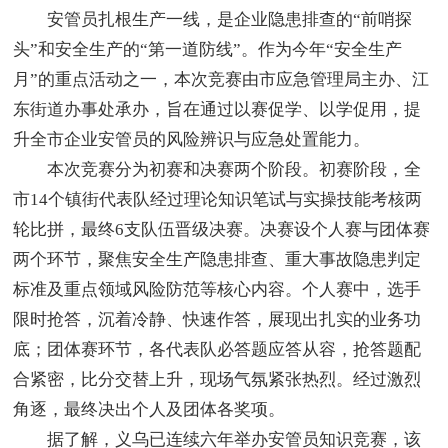
安管员扎根生产一线，是企业隐患排查的“前哨探
头”和安全生产的“第一道防线”。作为今年“安全生产
月”的重点活动之一，本次竞赛由市应急管理局主办、江
东街道办事处承办，旨在通过以赛促学、以学促用，提
升全市企业安管员的风险辨识与应急处置能力。
本次竞赛分为初赛和决赛两个阶段。初赛阶段，全
市14个镇街代表队经过理论知识笔试与实操技能考核两
轮比拼，最终6支队伍晋级决赛。决赛设个人赛与团体赛
两个环节，聚焦安全生产隐患排查、重大事故隐患判定
标准及重点领域风险防范等核心内容。个人赛中，选手
限时抢答，沉着冷静、快速作答，展现出扎实的业务功
底；团体赛环节，各代表队必答题应答从容，抢答题配
合紧密，比分交替上升，现场气氛紧张热烈。经过激烈
角逐，最终决出个人及团体各奖项。
据了解，义乌已连续六年举办安管员知识竞赛，该