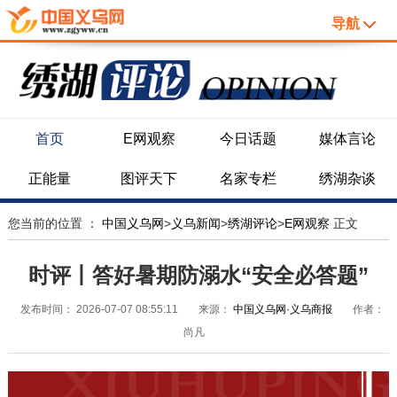
导航
首页
E网观察
今日话题
媒体言论
正能量
图评天下
名家专栏
绣湖杂谈
您当前的位置 ：
中国义乌网
>
义乌新闻
>
绣湖评论
>
E网观察
正文
时评丨答好暑期防溺水“安全必答题”
发布时间：
2026-07-07 08:55:11
来源：
中国义乌网·义乌商报
作者：
尚凡