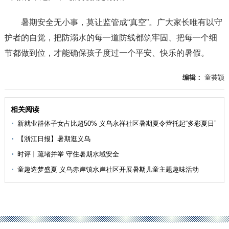
暑期安全无小事，莫让监管成“真空”。广大家长唯有以守
护者的自觉，把防溺水的每一道防线都筑牢固、把每一个细
节都做到位，才能确保孩子度过一个平安、快乐的暑假。
编辑：
童荟颖
相关阅读
新就业群体子女占比超50% 义乌永祥社区暑期夏令营托起“多彩夏日”
【浙江日报】暑期逛义乌
时评丨疏堵并举 守住暑期水域安全
童趣造梦盛夏 义乌赤岸镇水岸社区开展暑期儿童主题趣味活动