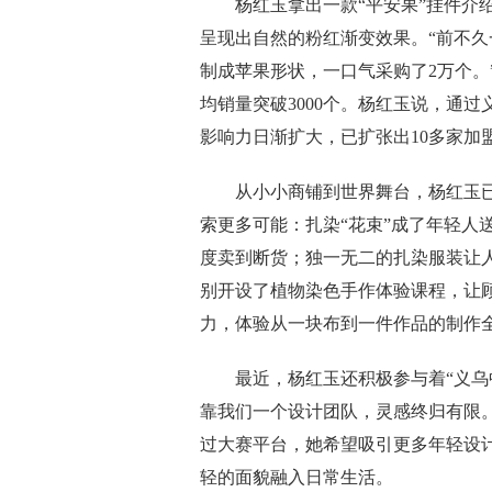
杨红玉拿出一款“平安果”挂件介绍
呈现出自然的粉红渐变效果。“前不
制成苹果形状，一口气采购了2万个。
均销量突破3000个。杨红玉说，通
影响力日渐扩大，已扩张出10多家加
从小小商铺到世界舞台，杨红玉已将
索更多可能：扎染“花束”成了年轻人
度卖到断货；独一无二的扎染服装让
别开设了植物染色手作体验课程，让
力，体验从一块布到一件作品的制作
最近，杨红玉还积极参与着“义乌中
靠我们一个设计团队，灵感终归有限。
过大赛平台，她希望吸引更多年轻设
轻的面貌融入日常生活。