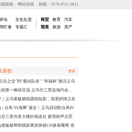
商报投稿
网站投稿
热线：0579-8551 6611
评论
文化礼堂
商贸
教育
汽车
阔忙食
专题汇
视觉
旅游
房产
新原创
更多
点头之交”到“最佳队友” “幸福杯”激活义乌
江邻里情
天的第一碗绿豆汤 义乌廿三里这场约会，
角是快递小哥
评｜义乌老板娘组团拍短剧，戏里的情义在
实中有了回响
 | 台风“白海豚”逼近！义乌启动防台风Ⅳ
应急响应
乌廿三里共富大楼好戏连台 拨浪鼓声点亮
村之夜
乌老板娘帮助残疾果农快销150多箱葡萄 有