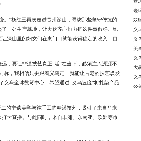
盘
染。
质
老牌
。”杨红玉再次走进贵州深山，寻访那些坚守传统的
中
双
起了一处生产基地，让大伙齐心协力把这件事做好。她
日
义
更让深山里的妇女们在家门口就能获得稳定的收入，目
商
义
美
义
，要让非遗技艺真正“活”在当下，必须注入源源不
大暑
风向标，我相信只要跟着义乌走，就能让古老的技艺焕发
义
了义乌全球数贸中心，希望通过“义乌速度”将扎染产品
合
公
二的非遗美学与纯手工的精湛技艺，吸引了来自马来
来打卡直播。与此同时，来自非洲、东南亚、欧洲等市