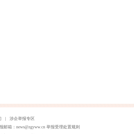
们
|
涉企举报专区
报邮箱：news@zgyww.cn
举报受理处置规则