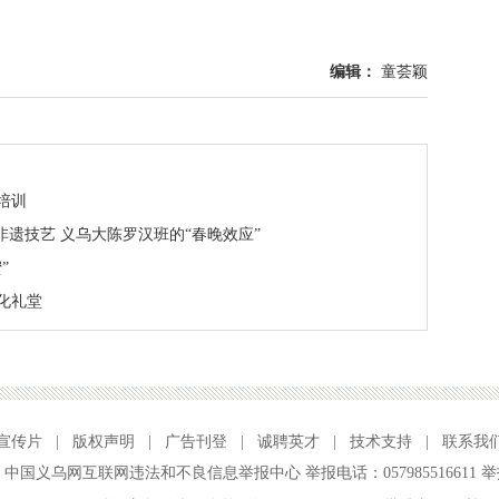
编辑：
童荟颖
培训
非遗技艺 义乌大陈罗汉班的“春晚效应”
”
文化礼堂
宣传片
|
版权声明
|
广告刊登
|
诚聘英才
|
技术支持
|
联系我
、
中国义乌网互联网违法和不良信息举报中心
举报电话：057985516611 举