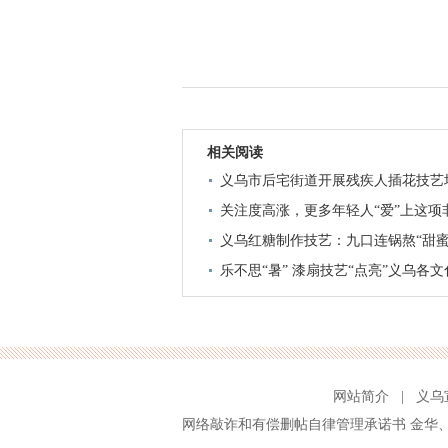
相关阅读
义乌市后宅街道开展残疾人插花技艺
关注度高涨，更多年轻人“爱”上这项
义乌红糖制作技艺：九口连锅熬“甜蜜
乐不思“暑” 漆扇技艺“点亮”义乌各
网站简介
|
义乌
网络敲诈和有偿删帖自律管理承诺书
金华