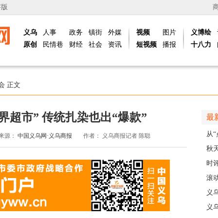
字版
义乌
人事
政务
镇街
外媒
视频
图片
义博绘
原创
民情巷
财经
社会
资讯
短视频
播报
十八力
会
正文
界超市” 传统扎染也出“爆款”
最
从“
来源：
中国义乌网·义乌商报
作者：
义乌商报记者 陈聪
稠
秋
主
时
现
滚动
级
义
乡
义