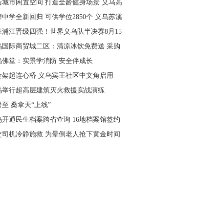
活城市闲置空间 打造全龄健身场景 义乌高
量落地省级文体民生实事
中学全新回归 可供学位2850个 义乌苏溪
学9月投用
胜浦江晋级四强！世界义乌队半决赛8月15
主场开打
乌国际商贸城二区：清凉冰饮免费送 采购
可就近领取
乌佛堂：实景学消防 安全伴成长
食架起连心桥 义乌宾王社区中文角启用
乌举行超高层建筑灭火救援实战演练
至 桑拿天“上线”
乌开通民生档案跨省查询 16地档案馆签约
作
交司机冷静施救 为晕倒老人抢下黄金时间