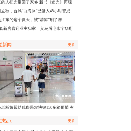
认出她还主演了部短剧
光的人把光带回了家乡 新书《追光》再现
商与一座城的双向奔赴
日立秋，台风“白海豚”已进入48小时警戒
，义乌风雨时间、雨量公布
乌江东的这个夏天，被“清凉”刷了屏
01套新房喜迎业主归家！义乌后宅永宁华府
层公寓正式启动交付
觉新闻
更多
乌老板娘帮助残疾果农快销150多箱葡萄 有
认出她还主演了部短剧
生热点
更多