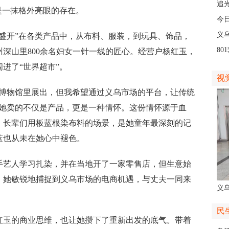
人
追
一抹格外亮眼的存在。
义
今
线
义
开”在各类产品中，从布料、服装，到玩具、饰品，
8
深山里800余名妇女一针一线的匠心。经营户杨红玉，
高
进了“世界超市”。
视
物馆里展出，但我希望通过义乌市场的平台，让传统
，她卖的不仅是产品，更是一种情怀。这份情怀源于血
，长辈们用板蓝根染布料的场景，是她童年最深刻的记
蓝也从未在她心中褪色。
手艺人学习扎染，并在当地开了一家零售店，但生意始
，她敏锐地捕捉到义乌市场的电商机遇，与丈夫一同来
义
人
民
玉的商业思维，也让她攒下了重新出发的底气。带着