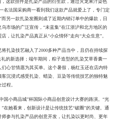
，这款挂件是扎染产品的衍生款，通过火龙果汁染色
久一名法国采购商一看到我们这款产品就爱上了，专门定
”而另一款扎染发圈则成了近期内销订单中的爆款，日
过义乌市场的广泛宣传，“未蓝集”在江浙沪和北方地区的
盟店，让扎染产品真正从“小众情怀”走向“大众生意”。
扎染技艺融入了2000多种产品当中，且仍在持续探
送礼的新选择；端午期间，粽子造型的扎染艾草香囊一
人们心甘情愿为其买单。这个暑假，杨红玉还在店内特
顾客沉浸式感受扎染、蜡染、豆染等传统技艺的独特魅
全过程。
国小商品城”杯国际小商品创意设计大赛的路演。“光
”在她看来，创新设计是让传统技艺“破圈”的关键。通
计师参与扎染产品的创意开发，让扎染以更时尚、更年