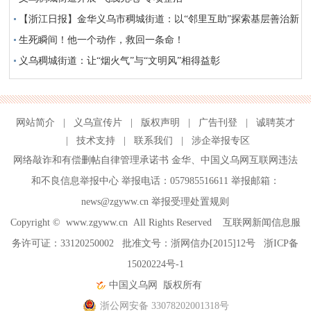
【浙江日报】金华义乌市稠城街道：以“邻里互助”探索基层善治新
路径
生死瞬间！他一个动作，救回一条命！
义乌稠城街道：让“烟火气”与“文明风”相得益彰
网站简介
|
义乌宣传片
|
版权声明
|
广告刊登
|
诚聘英才
|
技术支持
|
联系我们
|
涉企举报专区
网络敲诈和有偿删帖自律管理承诺书
金华
、
中国义乌网互联网违法
和不良信息举报中心
举报电话：057985516611 举报邮箱：
news@zgyww.cn
举报受理处置规则
Copyright ©
www.zgyww.cn
All Rights Reserved 互联网新闻信息服
务许可证：33120250002 批准文号：浙网信办[2015]12号
浙ICP备
15020224号-1
中国义乌网
版权所有
浙公网安备 33078202001318号