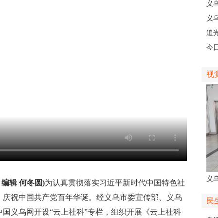
级
义
乡
义
人
追
义
今
线
视
义
 编辑 何冬圆)
为认真贯彻落实习近平新时代中国特色社
人
，庆祝中国共产党百年华诞。经义乌市委宣传部、义乌
民
国义乌网开设“云上社科”专栏，组织开展《云上社科