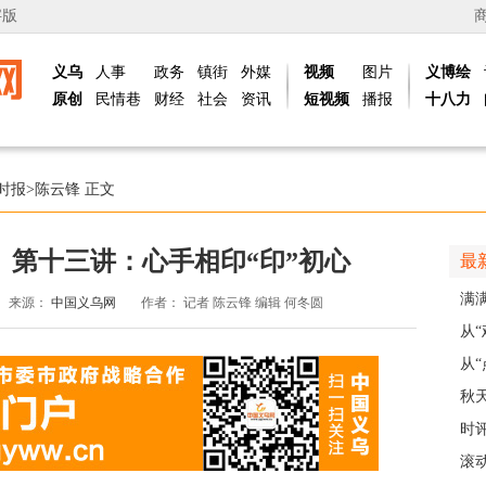
字版
义乌
人事
政务
镇街
外媒
视频
图片
义博绘
原创
民情巷
财经
社会
资讯
短视频
播报
十八力
时报
>
陈云锋
正文
》第十三讲：心手相印“印”初心
最
满
来源：
中国义乌网
作者：
记者 陈云锋 编辑 何冬圆
义乌
从
展
从“
稠
秋
主
时
现
滚动