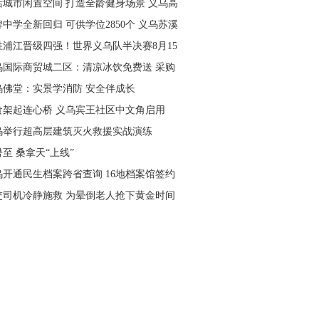
活城市闲置空间 打造全龄健身场景 义乌高
量落地省级文体民生实事
中学全新回归 可供学位2850个 义乌苏溪
学9月投用
胜浦江晋级四强！世界义乌队半决赛8月15
主场开打
乌国际商贸城二区：清凉冰饮免费送 采购
可就近领取
乌佛堂：实景学消防 安全伴成长
食架起连心桥 义乌宾王社区中文角启用
乌举行超高层建筑灭火救援实战演练
至 桑拿天“上线”
乌开通民生档案跨省查询 16地档案馆签约
作
交司机冷静施救 为晕倒老人抢下黄金时间