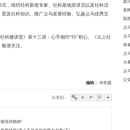
盘
形式，组织社科新老专家、社科基地宣讲员以及社科活
质
老牌
、普及社科知识、推广义乌发展经验、弘扬义乌优秀文
中
双
日
义
商
义
社科微讲堂》第十三讲：心手相印“印”初心。《云上社
美
，敬请关注。
义
大暑
义
合
公
编辑：
何冬圆
分享到：
谢高华精神”