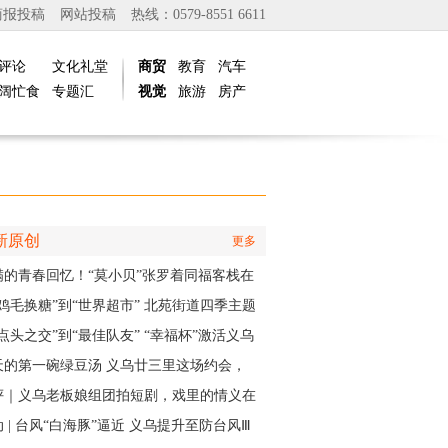
商报投稿
网站投稿
热线：0579-8551 6611
评论
文化礼堂
商贸
教育
汽车
阔忙食
专题汇
视觉
旅游
房产
新原创
更多
满的青春回忆！“莫小贝”张罗着同福客栈在
再“开张”
“鸡毛换糖”到“世界超市” 北苑街道四季主题
再现义乌印记
点头之交”到“最佳队友” “幸福杯”激活义乌
江邻里情
天的第一碗绿豆汤 义乌廿三里这场约会，
角是快递小哥
评｜义乌老板娘组团拍短剧，戏里的情义在
实中有了回响
 | 台风“白海豚”逼近 义乌提升至防台风Ⅲ