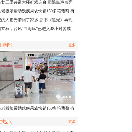
应急响应
乌廿三里共富大楼好戏连台 拨浪鼓声点亮
村之夜
乌老板娘帮助残疾果农快销150多箱葡萄 有
认出她还主演了部短剧
光的人把光带回了家乡 新书《追光》再现
商与一座城的双向奔赴
日立秋，台风“白海豚”已进入48小时警戒
，义乌风雨时间、雨量公布
觉新闻
更多
乌老板娘帮助残疾果农快销150多箱葡萄 有
认出她还主演了部短剧
生热点
更多