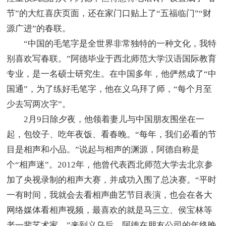
节”的大红喜庆页面，还在家门口贴上了“五福临门”“财
源广进”的春联。
“中国的毛笔字是全世界非常独特的一种文化，我特
别喜欢写春联。”阿德毕业于西北师范大学汉语国际教育
专业，是一名硕士研究生。在中国多年，他俨然成了“中
国通”，为了练好毛笔字，他在义乌拜了师，“每个月至
少去写两次字”。
2月9日除夕夜，他领着妻儿与中国朋友围坐在一
起，包饺子、吃年夜饭、看春晚。“每年，我们必看的节
目是相声和小品。”说起与相声的渊源，阿德自称是
个“相声迷”。2012年，他曾代表西北师范大学去北京参
加了央视录制的相声大赛，并成功入围了总决赛。“平时
一有时间，我就会去看相声曲艺节目表演，也会在各大
网络媒体看相声视频，最喜欢的就是马三立、侯宝林等
老一辈艺术家。”来到义乌后，阿德在朋友公司的年终晚