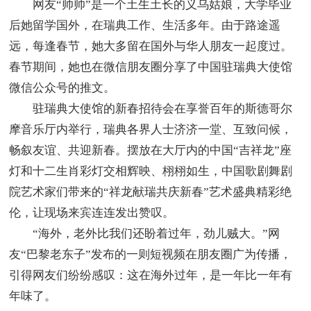
网友“帅帅”是一个土生土长的义乌姑娘，大学毕业
后她留学国外，在瑞典工作、生活多年。由于路途遥
远，每逢春节，她大多留在国外与华人朋友一起度过。
春节期间，她也在微信朋友圈分享了中国驻瑞典大使馆
微信公众号的推文。
驻瑞典大使馆的新春招待会在享誉百年的斯德哥尔
摩音乐厅内举行，瑞典各界人士济济一堂、互致问候，
畅叙友谊、共迎新春。摆放在大厅内的中国“吉祥龙”座
灯和十二生肖彩灯交相辉映、栩栩如生，中国歌剧舞剧
院艺术家们带来的“祥龙献瑞共庆新春”艺术盛典精彩绝
伦，让现场来宾连连发出赞叹。
“海外，老外比我们还盼着过年，劲儿贼大。”网
友“巴黎老东子”发布的一则短视频在朋友圈广为传播，
引得网友们纷纷感叹：这在海外过年，是一年比一年有
年味了。