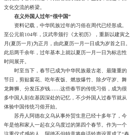
文化交流的桥梁。
在义外国人过年“很中国”
资料记载，中华民族过年的习俗在周代已经形成。
至公元前104年，汉武帝颁行《太初历》，重新以建寅之
月(夏历一月)为正月，由此夏历一月一日成为岁首之日。
此后两千余年，过年基本上就以夏历一月一日为标志性
时间展开。
时至当下，春节已成为中华民族最古老、最隆重的
节日，剪贴窗花、吃年夜饭、燃放爆竹、除夕守岁、舞
龙舞狮、分发压岁钱……这些春节的传统习俗，成为很
多中国人刻在基因深处的记忆，不少外国人过春节就从
体验中国传统习俗开始。
苏丹人阿德在义乌从事外贸生意已经十多年了，今
年是他和家人一起在义乌度过的第四个春节。作为一个
注重仪式感的人，阿德不但特意将电话铃声设置成了“春