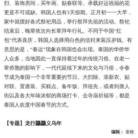
扫、装饰房间，买年画、贴春联等。承载好运祝福的花
更是不可或缺。韩国人也有3天假期。正月初一一大早，
家中就摆好各式祭祀用品，举行祭拜先祖的活动。祭祀
结束后，晚辈依次向长辈拜年行礼。不同于中国“红
包”代表喜庆，韩国人选择用白色的信封来装压岁钱。有
意思的是，“春运”现象在韩国也会出现。泰国的华侨华
人众多，当地因此一直保持着过年的传统习俗。在老一
辈侨胞的影响下，一代代延续下来的文化与习俗，令春
节成为泰国一个非常重要的节日。大扫除、添新衣、贴
对联、置唐装、买糕点、备年饭、拜祖先，或者到唐人
街以及各大年味浓郁的商场打卡、去寺庙祈福等，都是
泰国人欢度中国春节的方式。
【专题】龙行龘龘义乌年
编辑：
童晓