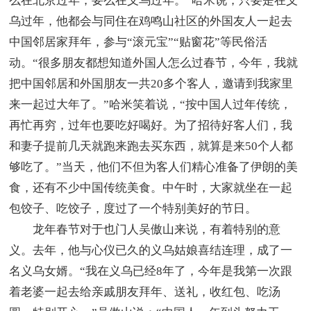
么在北京过年，要么在义乌过年。”哈米说，只要是在义
乌过年，他都会与同住在鸡鸣山社区的外国友人一起去
中国邻居家拜年，参与“滚元宝”“贴窗花”等民俗活
动。“很多朋友都想知道外国人怎么过春节，今年，我就
把中国邻居和外国朋友一共20多个客人，邀请到我家里
来一起过大年了。”哈米笑着说，“按中国人过年传统，
再忙再穷，过年也要吃好喝好。为了招待好客人们，我
和妻子提前几天就跑来跑去买东西，就算是来50个人都
够吃了。”当天，他们不但为客人们精心准备了伊朗的美
食，还有不少中国传统美食。中午时，大家就坐在一起
包饺子、吃饺子，度过了一个特别美好的节日。
龙年春节对于也门人吴傲山来说，有着特别的意
义。去年，他与心仪已久的义乌姑娘喜结连理，成了一
名义乌女婿。“我在义乌已经8年了，今年是我第一次跟
着老婆一起去给亲戚朋友拜年、送礼，收红包、吃汤