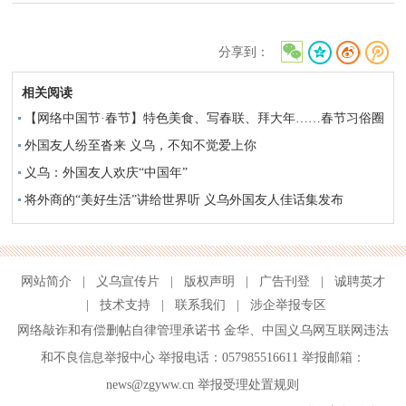
分享到：
相关阅读
【网络中国节·春节】特色美食、写春联、拜大年……春节习俗圈
粉在义外国友人爱上“中国年”
外国友人纷至沓来 义乌，不知不觉爱上你
义乌：外国友人欢庆“中国年”
将外商的“美好生活”讲给世界听 义乌外国友人佳话集发布
网站简介
|
义乌宣传片
|
版权声明
|
广告刊登
|
诚聘英才
|
技术支持
|
联系我们
|
涉企举报专区
网络敲诈和有偿删帖自律管理承诺书
金华
、
中国义乌网互联网违法
和不良信息举报中心
举报电话：057985516611 举报邮箱：
news@zgyww.cn
举报受理处置规则