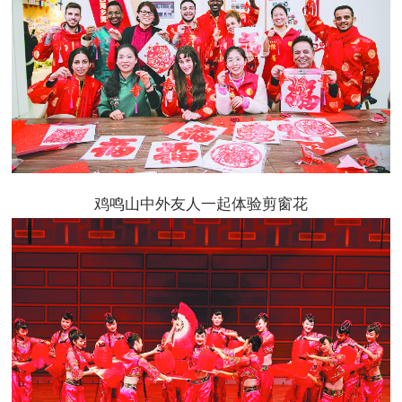
鸡鸣山中外友人一起体验剪窗花