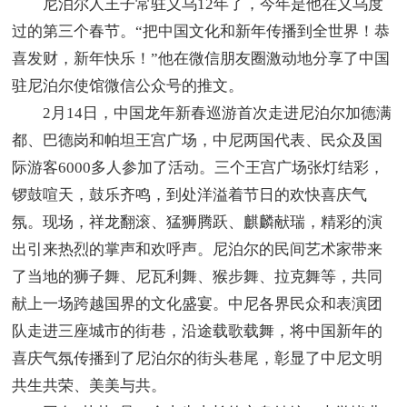
尼泊尔人王子常驻义乌12年了，今年是他在义乌度
过的第三个春节。“把中国文化和新年传播到全世界！恭
喜发财，新年快乐！”他在微信朋友圈激动地分享了中国
驻尼泊尔使馆微信公众号的推文。
2月14日，中国龙年新春巡游首次走进尼泊尔加德满
都、巴德岗和帕坦王宫广场，中尼两国代表、民众及国
际游客6000多人参加了活动。三个王宫广场张灯结彩，
锣鼓喧天，鼓乐齐鸣，到处洋溢着节日的欢快喜庆气
氛。现场，祥龙翻滚、猛狮腾跃、麒麟献瑞，精彩的演
出引来热烈的掌声和欢呼声。尼泊尔的民间艺术家带来
了当地的狮子舞、尼瓦利舞、猴步舞、拉克舞等，共同
献上一场跨越国界的文化盛宴。中尼各界民众和表演团
队走进三座城市的街巷，沿途载歌载舞，将中国新年的
喜庆气氛传播到了尼泊尔的街头巷尾，彰显了中尼文明
共生共荣、美美与共。