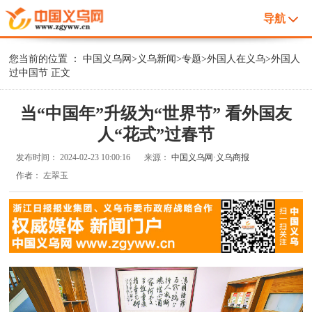
导航
您当前的位置 ：
中国义乌网
>
义乌新闻
>
专题
>
外国人在义乌
>
外国人
过中国节
正文
当“中国年”升级为“世界节” 看外国友
人“花式”过春节
发布时间：
2024-02-23 10:00:16
来源：
中国义乌网·义乌商报
作者：
左翠玉