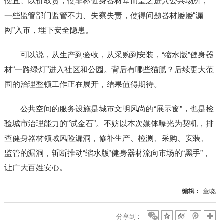
便宜、以价取货，使非标健身器材堂而皇之进入公共场所；
一些监管部门监管不力、失察失责，使得问题器材屡屡“漏
网”入市，埋下安全隐患。
可以说，从生产到验收，从采购到安装，“缩水版”健身器
材“一路绿灯”进入社区和公园。背后有哪些猫腻？后续更大范
围的治理整顿工作正在展开，结果值得期待。
公共空间的服务设施是城市文明风尚的“展示窗”，也是检
验城市治理能力的“试金石”。不妨以本次媒体曝光为契机，排
查健身器材领域风险漏洞，修补生产、检测、采购、安装、
监管的漏洞，斩断推动“缩水版”健身器材流向市场的“黑手”，
让广大百姓安心。
编辑：
童晓
分享到：