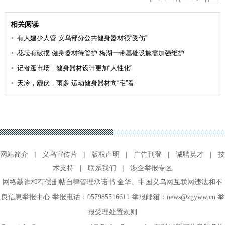
相关阅读
有人建少人管 义乌部分公共健身器材很“受伤”
花坛有破损 健身器材待管护 梅湖一带基础设施需加强维护
记者逛市场｜健身器材设计更加“人性化”
天冷，霾伏，雨多 运动健身器材向“宅”看
网站简介
|
义乌宣传片
|
版权声明
|
广告刊登
|
诚聘英才
|
技
术支持
|
联系我们
|
涉企举报专区
网络敲诈和有偿删帖自律管理承诺书
金华
、
中国义乌网互联网违法和不
良信息举报中心
举报电话：057985516611 举报邮箱：news@zgyww.cn
举
报受理处置规则