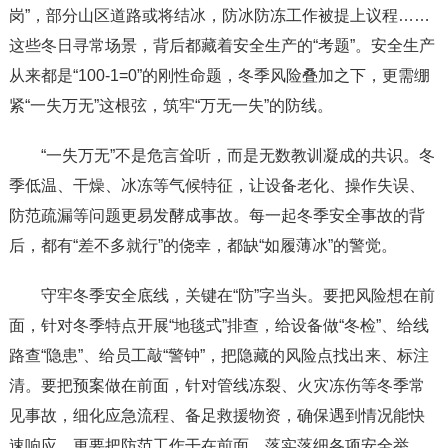
岗”，部分山区道路或将结冰，防冰防冻工作被提上议程……
这些冬日寻常场景，背后都藏着安全生产的“考题”。安全生产
从来都是“100-1=0”的刚性命题，冬季风险叠加之下，更需绷
紧“一失万无”这根弦，筑牢“万无一失”的防线。
“一失万无”不是危言耸听，而是无数教训凝成的共识。冬
季低温、干燥、冰冻等气候特征，让设备老化、操作失误、
防范疏漏等问题更易发酵成事故。每一起冬季安全事故的背
后，都有“差不多就行”的侥幸，都缺“如履薄冰”的警觉。
守牢冬季安全底线，关键在“防”字当头。要把风险想在前
面，针对冬季特点开展“地毯式”排查，给设备做“冬检”、给线
路查“隐患”、给员工敲“警钟”，把隐藏的风险点找出来、标注
清。要把预案做在前面，针对管线冻裂、火灾冻伤等冬季常
见事故，细化应急流程、备足救援物资，确保遇到情况能快
速响应。更要把防范工作干在前面，落实落细各项安全举