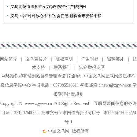
义乌北苑街道多维发力织密安全生产防护网
义乌：以“时时放心不下”的责任感 确保全市安静平静
网站简介
|
义乌宣传片
|
版权声明
|
广告刊登
|
诚聘英才
|
技
术支持
|
联系我们
|
涉企举报专区
网络敲诈和有偿删帖自律管理承诺书
金华
、
中国义乌网互联网违法和不
良信息举报中心
举报电话：057985516611 举报邮箱：news@zgyww.cn
举
报受理处置规则
Copyright ©
www.zgyww.cn
All Rights Reserved 互联网新闻信息服务许
可证：33120250002 批准文号：浙网信办[2015]12号
浙ICP备15020224
号-1
中国义乌网
版权所有