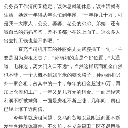
公务员工作清闲又稳定，该休息就能休息，该生活就有
生活。她这一年得从年头忙到年尾。“一年挣几十万，可
是我一大家人，公公、婆婆、老公的弟弟、弟媳，还有
我自己的妈妈爸爸，差不多都扑在这上面了。这么多人
出去打工钱也差不多吧。”
一直充当司机开车的孙丽娟丈夫帮腔插了一句，“主
要是因为房租太贵了。”孙丽娟的店是个好位置，“大通
道、电梯边，离大门入口不远”，当然这样店面租金自然
也不菲，一个大概不到20平米的狭长格子，孙丽娟和另
外一家合租，占其中的一半，每年的租金超过30万，再
加上仓库和工厂，一年又是几万元的租金。一面是经营
利润不断被摊薄，一面是房租不断上涨，几年间，房租
已经上涨了近两倍。
今年单就房租问题，义乌商贸城以及附近商圈不断
发生各种群体事件。不久前，在义乌福田二区圣诞用品