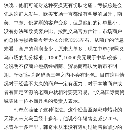
较晚，他们可能对这种变换更有切肤之痛，亏损总是会
先从这群人发生。欧美市场一直都没有明显的回升，南
美、中东、俄罗斯的客户变多，但是他们的订单量小，
没有办法和欧美客户比。按照义乌官方估计，市场商户
的总体亏损数量今年大概会增加5%左右。从商户的信息
来看，商户的利润变少，原来大单多，现在中单(按照义
乌市场的划分标准，1000到10000美元属于中单)变多，
这说明不仅商户包括经销商、贸易商都认为后市不明
朗。“他们认为起码两三年之内不会有起色。目前这种情
况对于经营不太久的商户一定有压力，对于本地商户或
者有固定客源的老商户就相对要更容易。”义乌国际商贸
城集团一位不愿具名的负责人表示。
韩奇永验证了这种说法。这个经营圣诞彩球蜡花的
天津人来义乌已经十多年，他说今年销售会减少20%。
尽管在十多年里，韩奇永从来没有遇到过销售额减少的