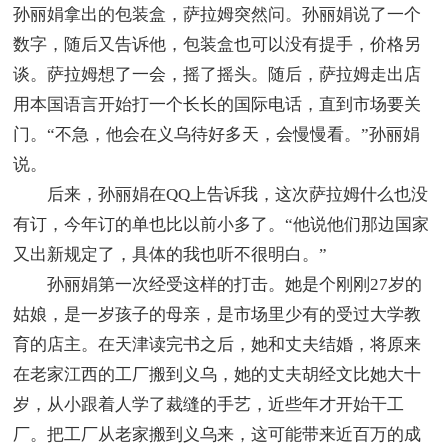
孙丽娟拿出的包装盒，萨拉姆突然问。孙丽娟说了一个
数字，随后又告诉他，包装盒也可以没有提手，价格另
谈。萨拉姆想了一会，摇了摇头。随后，萨拉姆走出店
用本国语言开始打一个长长的国际电话，直到市场要关
门。“不急，他会在义乌待好多天，会慢慢看。”孙丽娟
说。
后来，孙丽娟在QQ上告诉我，这次萨拉姆什么也没
有订，今年订的单也比以前小多了。“他说他们那边国家
又出新规定了，具体的我也听不很明白。”
孙丽娟第一次经受这样的打击。她是个刚刚27岁的
姑娘，是一岁孩子的母亲，是市场里少有的受过大学教
育的店主。在天津读完书之后，她和丈夫结婚，将原来
在老家江西的工厂搬到义乌，她的丈夫胡经文比她大十
岁，从小跟着人学了裁缝的手艺，近些年才开始干工
厂。把工厂从老家搬到义乌来，这可能带来近百万的成