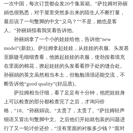
一次中国，每次订货都会发20个集装箱。”萨拉姆对孙丽
娟也很熟悉，对于屋里突然多出来的陌生人不断打量，
最后说了一句蹩脚的中文“义乌？”“不是，她也是客
人。”孙丽娟指着我笑着告诉他。
孙丽娟拿了一个小的娃娃给他，告诉他“new
model”(新款)。萨拉姆拿起娃娃，从娃娃的衣服、头发甚
至眼睫毛细细查看，他掀起娃娃的衣服，使劲按着填充
在里面的棉花，撩起娃娃的头发看看脖子处的缝合处。
孙丽娟的英文虽然相当本土，但勉勉强强还能交流，不
断告诉他“good quality”(好品质)。
萨拉姆相当仔细，看了足足有十分钟，他把娃娃身
上可以检查的部分都检查完了之后，才询问价
格，“18。”孙丽娟说。“太贵了，太贵了。”萨拉姆轻声
细语又冒出句蹩脚中文。之后他们开始就包装的问题进
行了又一轮讨价还价，“没有里面的衬板多少钱？”面对