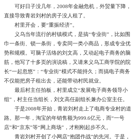
可好日子没几年，2008年金融危机，外贸量下降，
直接导致青岩刘村的房子没人租了。
村里开会，要“重振经济”。
义乌当年流行的村镇模式，是搞“专业街”，比如围
巾一条街、锁一条街，专卖同一类小商品，形成专业优
势和规模。可脑子活络的刘文高，又动起电子商务的脑
筋，他写了十多页的演说稿，又请来义乌工商学院的院
长“一起忽悠”：“专业街”模式不能持久；而搞电子商务
不仅能把房子租出去，还能带动村民就业。
最后村主任拍板，村里成立“发展电子商务领导小
组”，村主任当组长，刘文高任副组长兼办公室主任。
于是2008年开始，青岩刘村走上了电商专业村的道
路。那一年，淘宝的年销售额为999.6亿元，而“一号
店”和“京东”等“网上商场”，才刚刚起步不久。
青岩刘村开创了小网店“抱团作战”的先河。于是，