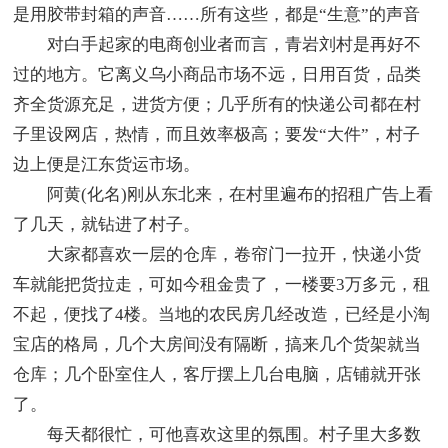
是用胶带封箱的声音……所有这些，都是“生意”的声音
对白手起家的电商创业者而言，青岩刘村是再好不
过的地方。它离义乌小商品市场不远，日用百货，品类
齐全货源充足，进货方便；几乎所有的快递公司都在村
子里设网店，热情，而且效率极高；要发“大件”，村子
边上便是江东货运市场。
阿黄(化名)刚从东北来，在村里遍布的招租广告上看
了几天，就钻进了村子。
大家都喜欢一层的仓库，卷帘门一拉开，快递小货
车就能把货拉走，可如今租金贵了，一楼要3万多元，租
不起，便找了4楼。当地的农民房几经改造，已经是小淘
宝店的格局，几个大房间没有隔断，搞来几个货架就当
仓库；几个卧室住人，客厅摆上几台电脑，店铺就开张
了。
每天都很忙，可他喜欢这里的氛围。村子里大多数