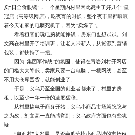
卖“日全食眼镜”，一个星期内村里因此诞生了好几个“皇
冠店”(高等级网店)，吃夜宵的时候，整个夜市里都嚷嚷
着今天谁家的电脑死机了，因为“卖爆了”。
看着租客们玩电脑就能挣钱，房东们也想试试。刘
文高在村里开了培训班，让老人带新人，从货源到营销
包装，都扶持了一把。
因为“集团军作战”的氛围，使得在青岩刘村开网店
的门槛大大降低，卖家只要一台电脑，一根网线，甚至
不用大仓库囤货，就能创业了。
于是，义乌乃至全国的创业者都来了，村里的房
租，以至少一年一倍的速度猛涨。
从村里搞电子商务开始，义乌小商品市场就隐隐与
之为敌，刘文高一直能感觉到；义乌政府方面也有些犹
疑
“电商村”大发展，是否会瓜分掉小商品城的市场份