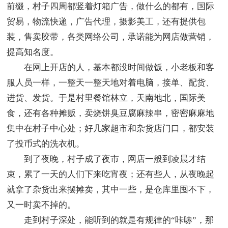
前缀，村子四周都竖着灯箱广告，做什么的都有，国际
贸易，物流快递，广告代理，摄影美工，还有提供包
装，售卖胶带，各类网络公司，承诺能为网店做营销，
提高知名度。
在网上开店的人，基本都没时间做饭，小老板和客
服人员一样，一整天一整天地对着电脑，接单、配货、
进货、发货。于是村里餐馆林立，天南地北，国际美
食，还有各种摊贩，卖烧饼臭豆腐麻辣串，密密麻麻地
集中在村子中心处；好几家超市和杂货店门口，都安装
了投币式的洗衣机。
到了夜晚，村子成了夜市，网店一般到凌晨才结
束，累了一天的人们下来吃宵夜；还有些人，从夜晚起
就拿了杂货出来摆摊卖，其中一些，是仓库里囤不下，
又一时卖不掉的。
走到村子深处，能听到的就是有规律的“咔哧”，那