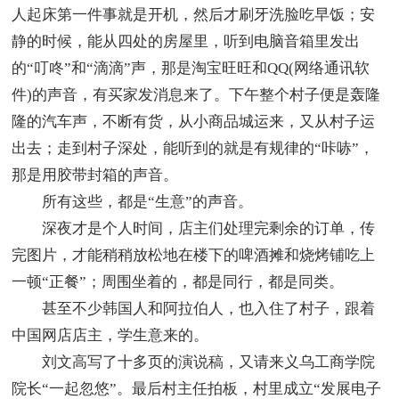
人起床第一件事就是开机，然后才刷牙洗脸吃早饭；安
静的时候，能从四处的房屋里，听到电脑音箱里发出
的“叮咚”和“滴滴”声，那是淘宝旺旺和QQ(网络通讯软
件)的声音，有买家发消息来了。下午整个村子便是轰隆
隆的汽车声，不断有货，从小商品城运来，又从村子运
出去；走到村子深处，能听到的就是有规律的“咔哧”，
那是用胶带封箱的声音。
所有这些，都是“生意”的声音。
深夜才是个人时间，店主们处理完剩余的订单，传
完图片，才能稍稍放松地在楼下的啤酒摊和烧烤铺吃上
一顿“正餐”；周围坐着的，都是同行，都是同类。
甚至不少韩国人和阿拉伯人，也入住了村子，跟着
中国网店店主，学生意来的。
刘文高写了十多页的演说稿，又请来义乌工商学院
院长“一起忽悠”。最后村主任拍板，村里成立“发展电子