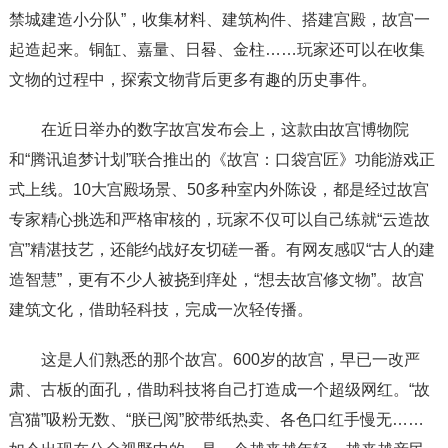
禁城建造小分队”，收集材料、建筑构件、搭建宫殿，故宫一
起造起来。铜缸、嘉量、日晷、金柱……玩家还可以在收集
文物的过程中，探索文物背后更多有趣的历史事件。
在近日举办的数字故宫发布会上，这款由故宫博物院
和“腾讯追梦计划”联合推出的《故宫：口袋宫匠》功能游戏正
式上线。10大宫殿场景、50多种室内外陈设，都是经过故宫
专家精心挑选和严格审核的，玩家不仅可以自己练就“云造故
宫”精湛技艺，还能约战好友切磋一番。有网友感叹“古人的建
造智慧”，更有不少人被挠到痒处，“想去故宫修文物”。故宫
建筑文化，借助轻科技，完成一次轻传播。
这是人们熟悉的那个故宫。600岁的故宫，早已一改严
肃、古板的面孔，借助科技将自己打造成一个超级网红。“故
宫猫”吸粉无数、“朕已阅”胶带纸热卖、各色口红手慢无……