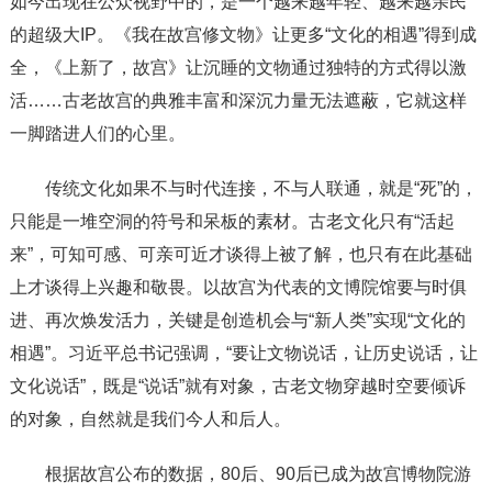
如今出现在公众视野中的，是一个越来越年轻、越来越亲民
的超级大IP。《我在故宫修文物》让更多“文化的相遇”得到成
全，《上新了，故宫》让沉睡的文物通过独特的方式得以激
活……古老故宫的典雅丰富和深沉力量无法遮蔽，它就这样
一脚踏进人们的心里。
传统文化如果不与时代连接，不与人联通，就是“死”的，
只能是一堆空洞的符号和呆板的素材。古老文化只有“活起
来”，可知可感、可亲可近才谈得上被了解，也只有在此基础
上才谈得上兴趣和敬畏。以故宫为代表的文博院馆要与时俱
进、再次焕发活力，关键是创造机会与“新人类”实现“文化的
相遇”。习近平总书记强调，“要让文物说话，让历史说话，让
文化说话”，既是“说话”就有对象，古老文物穿越时空要倾诉
的对象，自然就是我们今人和后人。
根据故宫公布的数据，80后、90后已成为故宫博物院游