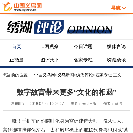
导航
首页
E网观察
今日话题
媒体言论
正能量
图评天下
名家专栏
绣湖杂谈
您当前的位置 ：
中国义乌网
>
义乌新闻
>
绣湖评论
>
名家专栏
正文
数字故宫带来更多“文化的相遇”
发布时间：
2019-07-25 10:04:27
来源：
光明日报
作者：
莫洁
咻！手机前的你瞬时化身为宫廷建造大师，骑凤仙人、
宫廷御猫陪伴你左右，太和殿屋檐上的那10只脊兽也组成“紫