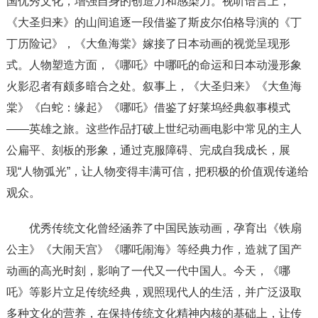
国优秀文化，增强自身的创造力和感染力。视听语言上，
《大圣归来》的山间追逐一段借鉴了斯皮尔伯格导演的《丁
丁历险记》，《大鱼海棠》嫁接了日本动画的视觉呈现形
式。人物塑造方面，《哪吒》中哪吒的命运和日本动漫形象
火影忍者有颇多暗合之处。叙事上，《大圣归来》《大鱼海
棠》《白蛇：缘起》《哪吒》借鉴了好莱坞经典叙事模式
——英雄之旅。这些作品打破上世纪动画电影中常见的主人
公扁平、刻板的形象，通过克服障碍、完成自我成长，展
现“人物弧光”，让人物变得丰满可信，把积极的价值观传递给
观众。
优秀传统文化曾经涵养了中国民族动画，孕育出《铁扇
公主》《大闹天宫》《哪吒闹海》等经典力作，造就了国产
动画的高光时刻，影响了一代又一代中国人。今天，《哪
吒》等影片立足传统经典，观照现代人的生活，并广泛汲取
多种文化的营养，在保持传统文化精神内核的基础上，让传