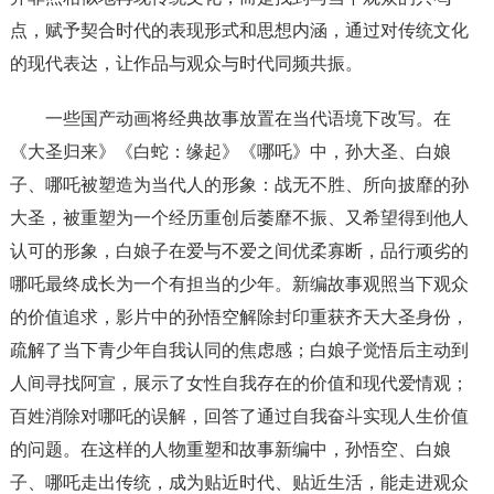
点，赋予契合时代的表现形式和思想内涵，通过对传统文化
的现代表达，让作品与观众与时代同频共振。
一些国产动画将经典故事放置在当代语境下改写。在
《大圣归来》《白蛇：缘起》《哪吒》中，孙大圣、白娘
子、哪吒被塑造为当代人的形象：战无不胜、所向披靡的孙
大圣，被重塑为一个经历重创后萎靡不振、又希望得到他人
认可的形象，白娘子在爱与不爱之间优柔寡断，品行顽劣的
哪吒最终成长为一个有担当的少年。新编故事观照当下观众
的价值追求，影片中的孙悟空解除封印重获齐天大圣身份，
疏解了当下青少年自我认同的焦虑感；白娘子觉悟后主动到
人间寻找阿宣，展示了女性自我存在的价值和现代爱情观；
百姓消除对哪吒的误解，回答了通过自我奋斗实现人生价值
的问题。在这样的人物重塑和故事新编中，孙悟空、白娘
子、哪吒走出传统，成为贴近时代、贴近生活，能走进观众