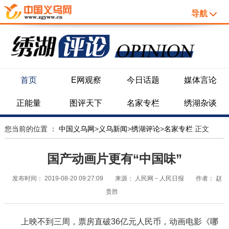
导航
首页
E网观察
今日话题
媒体言论
正能量
图评天下
名家专栏
绣湖杂谈
您当前的位置 ：
中国义乌网
>
义乌新闻
>
绣湖评论
>
名家专栏
正文
国产动画片更有“中国味”
发布时间：
2019-08-20 09:27:09
来源：
人民网－人民日报
作者：
赵
贵胜
上映不到三周，票房直破36亿元人民币，动画电影《哪