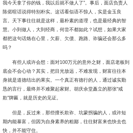
我今天拿了你的钱，我以后就不做人了”。事后，面店负责人
陈偌暄话说得特别朴实。这话看似语不惊人，实是金玉良
言。天下事往往就是这样，最朴素的道理，也是最经典的智
慧。小到做人，大到经商，何尝不都如此？试想，如果大家
都把这句话烙在心里，欠薪、欠债、跑路、诈骗还会那么多
吗？
有些人或许会想：面对100万元的意外之财，面店老板到
底会不会心动？其实，把目光放远，不难发现，财富往往本
身就是道德结出的果实。一个真正有德行的人，通过诚实勤
恳的言行，最终并不难聚起家财。胡庆余堂矗立的那张“戒
欺”牌匾，就是历史的见证。
但是，反过来，那些擅长欺诈、坑蒙拐骗的人，或许短
期内能暴富，但因为自身素养的粗鄙，往往财富来也快去也
快，并不能守住。