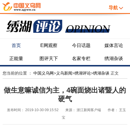
导航
首页
E网观察
今日话题
媒体言论
正能量
图评天下
名家专栏
绣湖杂谈
您当前的位置 ：
中国义乌网
>
义乌新闻
>
绣湖评论
>
绣湖杂谈
正文
做生意嘛诚信为主，4碗面烧出诸暨人的
硬气
发布时间：
2019-10-30 09:15:52
来源：
浙江新闻客户端
作者：
王玉
宝