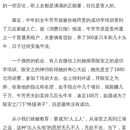
的一些言论，听上去都是满满的正能量，往往是害人的。
最近，中年妇女牛芳芳就被价格昂贵的成功学培训害到
了几近家破人亡。据《消费日报》报道，牛芳芳原是贵州遵
义一个普通养殖户，夫妻俩靠贷款，养了300多只羊和几十头
牛，日子过得安逸平淡。
一个偶然的机会，有人在微信上向她推荐陈安之的成功
学培训。陈安之的神功听得她好奇心大起，她先是交了1680
元培训费，参加了培训大会。会上得到许诺，拜陈安之为
师，依靠他的指点和名望，金手指点中几个项目，就能赚几
千万。牛芳芳夫妇卖掉几百头牛羊，凑足108万，如愿成为了
陈安之门下“终级弟子”，但是最终没有成功。
从小我们就被教育：要成为“人上人”，从庙堂之高到江湖
之远，这种“出人头地”的思想无孔不入，无处不在。当下，某