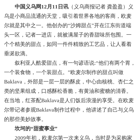
中国义乌网12月11日讯
（义乌商报记者 龚盈盈）义
乌是小商品流通的天堂，吸引着世界各地的客商，欧麦
尔就是其中之一。他创办的“沙姆甜点”开在江东街道端
头一区，记者一进店，就被满屋子的香甜味所包围。一
个个精美的甜点，如同一件件精致的工艺品，让人看着
垂涎欲滴。
叙利亚人酷爱甜点，有一句谚语说:“他们有两个胃，
一个装食物，一个装甜点。”欧麦尔制作的甜点叫做
Baklava，外部是一层一层的酥皮，中心由核桃、杏仁之
类的坚果组成，口感酥松香脆，有黄油和蜜糖的清香。
在当地，红茶配Baklava是人们饭后浪漫的享受。在欧麦
尔带记者参观Baklava制作过程中，他讲述了自己与义乌
的那些美妙故事。
坎坷的“甜蜜事业”
2009年初，欧麦尔第一次来义乌，当时是为采购家