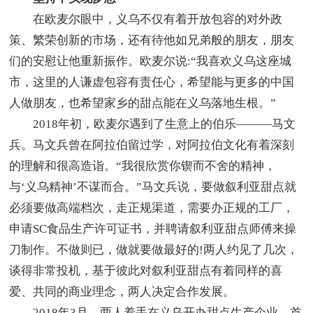
在欧麦尔眼中，义乌不仅有着开放包容的对外政
策、繁荣创新的市场，还有待他如兄弟般的朋友，朋友
们的安慰让他重新振作。欧麦尔说:“我喜欢义乌这座城
市，这里的人谦虚包容有责任心，希望能与更多的中国
人做朋友，也希望家乡的甜点能在义乌落地生根。”
2018年初，欧麦尔遇到了生意上的伯乐———马文
兵。马文兵曾在阿拉伯留过学，对阿拉伯文化有着深刻
的理解和很高造诣。“我很欣赏你锲而不舍的精神，
与‘义乌精神’不谋而合。”马文兵说，要做叙利亚甜点就
必须要做高端档次，走正规渠道，需要办正规的工厂，
申请SC食品生产许可证书，并聘请叙利亚甜点师傅来操
刀制作。不做则已，做就要做最好的!两人约见了几次，
谈得非常投机，基于彼此对叙利亚甜点有着同样的喜
爱、共同的商业理念，两人决定合作发展。
2018年3月，两人着手在义乌开办甜点生产企业。首