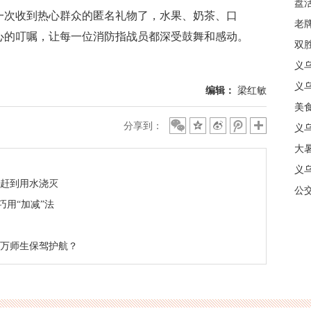
盘
次收到热心群众的匿名礼物了，水果、奶茶、口
质
老牌
心的叮嘱，让每一位消防指战员都深受鼓舞和感动。
中
双
日
义
商
义
编辑：
梁红敏
美
分享到：
义
大暑
义
时赶到用水浇灭
合
公
用“加减”法
5万师生保驾护航？