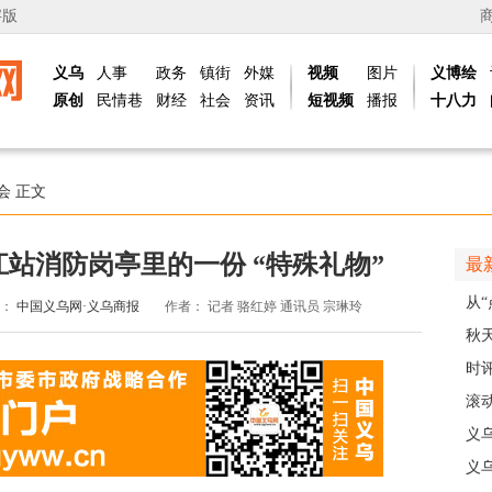
字版
义乌
人事
政务
镇街
外媒
视频
图片
义博绘
原创
民情巷
财经
社会
资讯
短视频
播报
十八力
会
正文
站消防岗亭里的一份 “特殊礼物”
最
从“
源：
中国义乌网·义乌商报
作者：
记者 骆红婷 通讯员 宗琳玲
稠
秋
主
时
现
滚动
级
义
乡
义