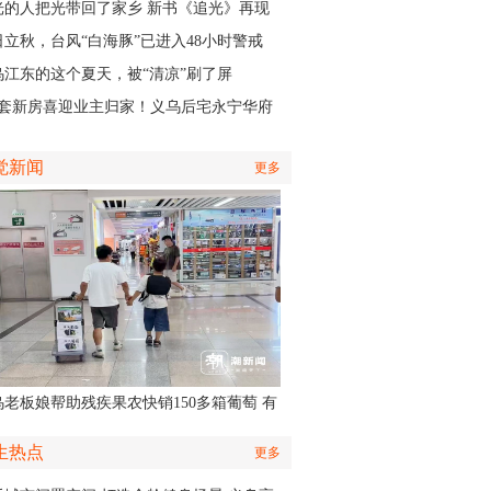
认出她还主演了部短剧
光的人把光带回了家乡 新书《追光》再现
商与一座城的双向奔赴
日立秋，台风“白海豚”已进入48小时警戒
，义乌风雨时间、雨量公布
乌江东的这个夏天，被“清凉”刷了屏
01套新房喜迎业主归家！义乌后宅永宁华府
层公寓正式启动交付
觉新闻
更多
乌老板娘帮助残疾果农快销150多箱葡萄 有
认出她还主演了部短剧
生热点
更多