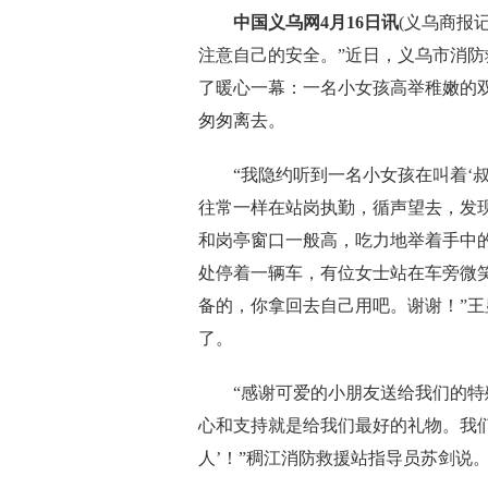
中国义乌网4月16日讯
(义乌商报
注意自己的安全。”近日，义乌市消
了暖心一幕：一名小女孩高举稚嫩的双
匆匆离去。
“我隐约听到一名小女孩在叫着‘叔
往常一样在站岗执勤，循声望去，发现
和岗亭窗口一般高，吃力地举着手中的
处停着一辆车，有位女士站在车旁微笑
备的，你拿回去自己用吧。谢谢！”
了。
“感谢可爱的小朋友送给我们的特殊
心和支持就是给我们最好的礼物。我
人’！”稠江消防救援站指导员苏剑说