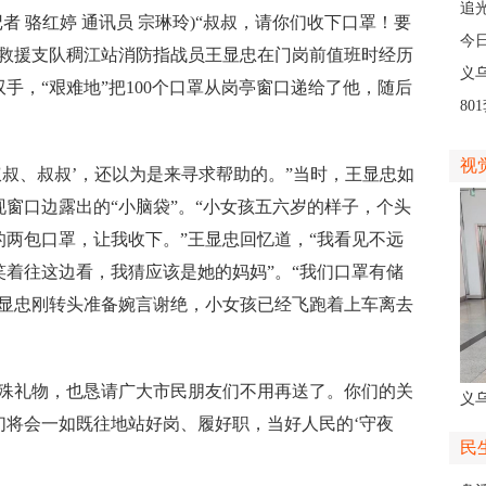
人
追
记者 骆红婷 通讯员 宗琳玲)“叔叔，请你们收下口罩！要
义
今
防救援支队稠江站消防指战员王显忠在门岗前值班时经历
线
义
手，“艰难地”把100个口罩从岗亭窗口递给了他，随后
8
高
视
叔、叔叔’，还以为是来寻求帮助的。”当时，王显忠如
窗口边露出的“小脑袋”。“小女孩五六岁的样子，个头
两包口罩，让我收下。”王显忠回忆道，“我看见不远
着往这边看，我猜应该是她的妈妈”。“我们口罩有储
王显忠刚转头准备婉言谢绝，小女孩已经飞跑着上车离去
礼物，也恳请广大市民朋友们不用再送了。你们的关
义
们将会一如既往地站好岗、履好职，当好人民的‘守夜
人
民
。