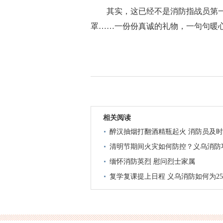
其实，这已经不是消防指战员第一
罩……一份份真诚的礼物，一句句暖
相关阅读
醉汉抽烟打翻酒精瓶起火 消防员及
清明节期间火灾如何防控？义乌消防巧
缅怀消防英烈 慰问烈士家属
复学复课提上日程 义乌消防如何为2