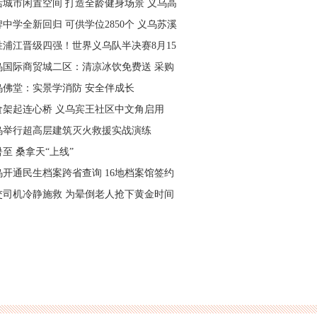
活城市闲置空间 打造全龄健身场景 义乌高
量落地省级文体民生实事
中学全新回归 可供学位2850个 义乌苏溪
学9月投用
胜浦江晋级四强！世界义乌队半决赛8月15
主场开打
乌国际商贸城二区：清凉冰饮免费送 采购
可就近领取
乌佛堂：实景学消防 安全伴成长
食架起连心桥 义乌宾王社区中文角启用
乌举行超高层建筑灭火救援实战演练
至 桑拿天“上线”
乌开通民生档案跨省查询 16地档案馆签约
作
交司机冷静施救 为晕倒老人抢下黄金时间