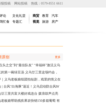
商报投稿
网站投稿
热线：0579-8551 6611
评论
文化礼堂
商贸
教育
汽车
阔忙食
专题汇
视觉
旅游
房产
新原创
更多
点头之交”到“最佳队友” “幸福杯”激活义乌
江邻里情
天的第一碗绿豆汤 义乌廿三里这场约会，
角是快递小哥
评｜义乌老板娘组团拍短剧，戏里的情义在
实中有了回响
 | 台风“白海豚”逼近！义乌启动防台风Ⅳ
应急响应
乌廿三里共富大楼好戏连台 拨浪鼓声点亮
村之夜
乌老板娘帮助残疾果农快销150多箱葡萄 有