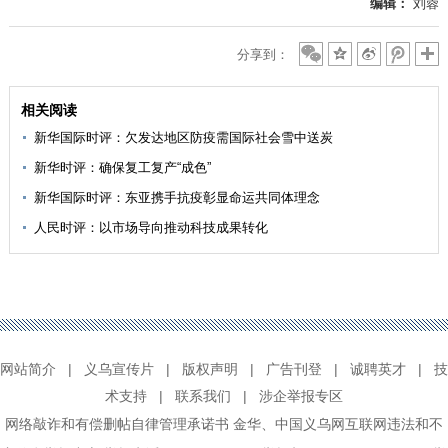
编辑：
刘蓉
分享到：
相关阅读
新华国际时评：欠发达地区防疫需国际社会雪中送炭
新华时评：确保复工复产“成色”
新华国际时评：东亚携手抗疫彰显命运共同体理念
人民时评：以市场导向推动科技成果转化
网站简介
|
义乌宣传片
|
版权声明
|
广告刊登
|
诚聘英才
|
技
术支持
|
联系我们
|
涉企举报专区
网络敲诈和有偿删帖自律管理承诺书
金华
、
中国义乌网互联网违法和不