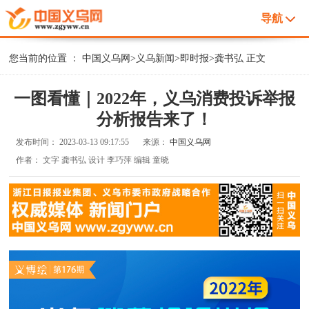
导航
您当前的位置 ：
中国义乌网
>
义乌新闻
>
即时报
>
龚书弘
正文
一图看懂｜2022年，义乌消费投诉举报
分析报告来了！
发布时间：
2023-03-13 09:17:55
来源：
中国义乌网
作者：
文字 龚书弘 设计 李巧萍 编辑 童晓