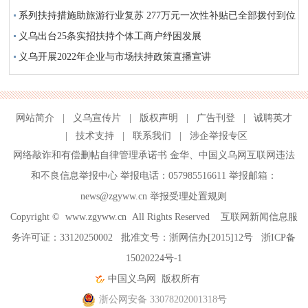
系列扶持措施助旅游行业复苏 277万元一次性补贴已全部拨付到位
义乌出台25条实招扶持个体工商户纾困发展
义乌开展2022年企业与市场扶持政策直播宣讲
网站简介
|
义乌宣传片
|
版权声明
|
广告刊登
|
诚聘英才
|
技术支持
|
联系我们
|
涉企举报专区
网络敲诈和有偿删帖自律管理承诺书
金华
、
中国义乌网互联网违法
和不良信息举报中心
举报电话：057985516611 举报邮箱：
news@zgyww.cn
举报受理处置规则
Copyright ©
www.zgyww.cn
All Rights Reserved 互联网新闻信息服
务许可证：33120250002 批准文号：浙网信办[2015]12号
浙ICP备
15020224号-1
中国义乌网
版权所有
浙公网安备 33078202001318号