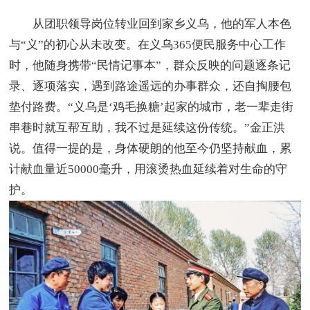
从团职领导岗位转业回到家乡义乌，他的军人本色
与“义”的初心从未改变。在义乌365便民服务中心工作
时，他随身携带“民情记事本”，群众反映的问题逐条记
录、逐项落实，遇到路途遥远的办事群众，还自掏腰包
垫付路费。“义乌是‘鸡毛换糖’起家的城市，老一辈走街
串巷时就互帮互助，我不过是延续这份传统。”金正洪
说。值得一提的是，身体硬朗的他至今仍坚持献血，累
计献血量近50000毫升，用滚烫热血延续着对生命的守
护。