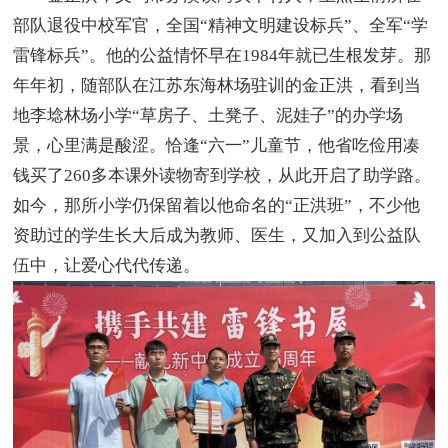
部队退役中校军官，全国“精神文明建设标兵”、全军“学
雷锋标兵”。他的公益情怀早在1984年就已生根发芽。那
年年初，随部队在江苏东海林场驻训的金正洪，看到当
地李埝林场小学“草房子、土凳子、泥娃子”的办学场
景，心里满是酸涩。恰逢“六一”儿童节，他省吃俭用凑
钱买了260多本课外读物寄到学校，从此开启了助学路。
如今，那所小学仍保留着以他命名的“正洪班”，不少他
资助过的学生长大后成为教师、医生，又加入到公益队
伍中，让爱心代代传递。