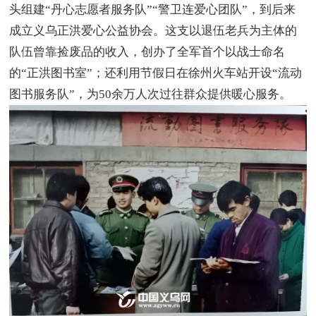
头组建“丹心志愿者服务队”“警卫连爱心团队”，到后来
成立义乌正洪爱心公益协会。这支以退伍老兵为主体的
队伍曾靠捡废品的收入，创办了全军首个以战士命名
的“正洪图书室”；还利用节假日在徐州火车站开设“流动
图书服务队”，为50余万人次过往群众提供暖心服务。