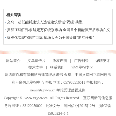
相关阅读
义乌一超低能耗建筑入选省建筑领域“双碳”典型
贯彻“双碳”目标 锚定万亿级别市场 全国首个新能源产品市场在义
乌盛大开业
标准化实现“双碳”目标 这场大会为全国提供“浙江样板”
网站简介
|
义乌宣传片
|
版权声明
|
广告刊登
|
诚聘英才
|
技术支持
|
联系我们
|
涉企举报专区
网络敲诈和有偿删帖自律管理承诺书
金华
、
中国义乌网互联网违法
和不良信息举报中心
举报电话：057985516611 举报邮箱：
news@zgyww.cn
举报受理处置规则
Copyright ©
www.zgyww.cn
All Rights Reserved 互联网新闻信息服
务许可证：33120250002 批准文号：浙网信办[2015]12号
浙ICP备
15020224号-1