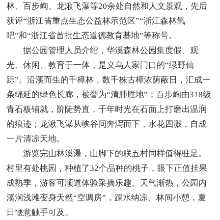
林、百步峋、龙湫飞瀑等20余处自然和人文景观，先后
获评“浙江省重点生态公益林示范区”“浙江森林氧
吧”和“浙江省首批生态道德教育基地”等称号。
据公园管理人员介绍，华溪森林公园集度假、观
光、休闲、教育于一体，是义乌人家门口的“绿野仙
踪”。沿溪而生的千樟林，数千株古樟浓荫蔽日，汇成一
条绵延的绿色长廊，被誉为“清肺胜地”；百步峋由318级
青石板铺就，阶陡势直，千年时光在石面上打磨出温润
的痕迹；龙湫飞瀑从峡谷间奔泻而下，水花四溅，自成
一片清凉天地。
游览完山林溪瀑，山脚下的联五村同样值得驻足。
村里有处桃园，种植了32个品种的桃子，眼下正值挂果
成熟季，游客可顺道体验采摘乐趣。天气渐热，公园内
溪涧浅滩变身天然“空调房”，踩水纳凉、林间小憩，夏
日惬意触手可及。