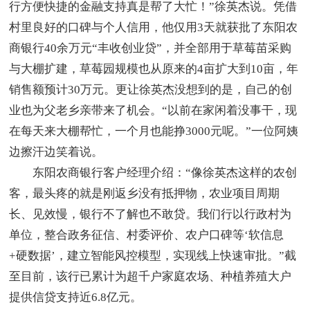
行方便快捷的金融支持真是帮了大忙！”徐英杰说。凭借
村里良好的口碑与个人信用，他仅用3天就获批了东阳农
商银行40余万元“丰收创业贷”，并全部用于草莓苗采购
与大棚扩建，草莓园规模也从原来的4亩扩大到10亩，年
销售额预计30万元。更让徐英杰没想到的是，自己的创
业也为父老乡亲带来了机会。“以前在家闲着没事干，现
在每天来大棚帮忙，一个月也能挣3000元呢。”一位阿姨
边擦汗边笑着说。
东阳农商银行客户经理介绍：“像徐英杰这样的农创
客，最头疼的就是刚返乡没有抵押物，农业项目周期
长、见效慢，银行不了解也不敢贷。我们行以行政村为
单位，整合政务征信、村委评价、农户口碑等‘软信息
+硬数据’，建立智能风控模型，实现线上快速审批。”截
至目前，该行已累计为超千户家庭农场、种植养殖大户
提供信贷支持近6.8亿元。