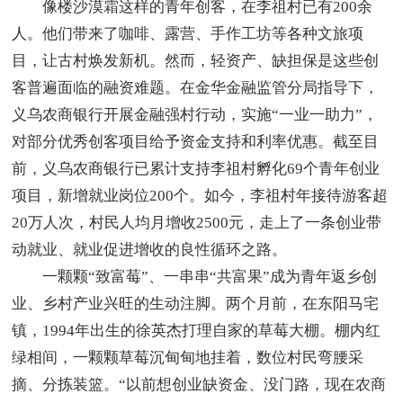
像楼沙漠霜这样的青年创客，在李祖村已有200余
人。他们带来了咖啡、露营、手作工坊等各种文旅项
目，让古村焕发新机。然而，轻资产、缺担保是这些创
客普遍面临的融资难题。在金华金融监管分局指导下，
义乌农商银行开展金融强村行动，实施“一业一助力”，
对部分优秀创客项目给予资金支持和利率优惠。截至目
前，义乌农商银行已累计支持李祖村孵化69个青年创业
项目，新增就业岗位200个。如今，李祖村年接待游客超
20万人次，村民人均月增收2500元，走上了一条创业带
动就业、就业促进增收的良性循环之路。
一颗颗“致富莓”、一串串“共富果”成为青年返乡创
业、乡村产业兴旺的生动注脚。两个月前，在东阳马宅
镇，1994年出生的徐英杰打理自家的草莓大棚。棚内红
绿相间，一颗颗草莓沉甸甸地挂着，数位村民弯腰采
摘、分拣装篮。“以前想创业缺资金、没门路，现在农商