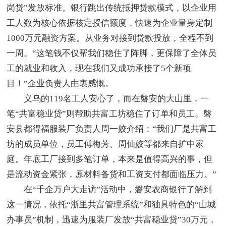
岗贷”发放标准。银行跳出传统抵押贷款模式，以企业用
工人数为核心依据核定授信额度，快速为企业量身定制
1000万元融资方案。从业务对接到贷款投放，全程不到
一周。“这笔钱不仅帮我们稳住了阵脚，更保障了全体员
工的就业和收入，现在我们又成功承接了5个新项
目！”企业负责人由衷感慨。
义乌的119名工人安心了，而在磐安的大山里，一
笔“共富稳业贷”则帮助共富工坊稳住了订单和员工。磐
安县都得福服装厂负责人周一姣介绍：“我们厂是共富工
坊的成员单位，员工傅梅芳、周仙姣等都来自扩中家
庭。年底工厂接到多笔订单，本来是值得高兴的事，但
是流动资金紧张，原材料备货和工资支付都面临压力。”
在“千企万户大走访”活动中，磐安农商银行了解到
这一情况，依托“浙里共富管理系统”和独具特色的“山城
办事员”机制，迅速为服装厂发放“共富稳业贷”30万元，