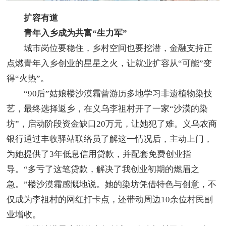
扩容有道
青年入乡成为共富“生力军”
城市岗位要稳住，乡村空间也要挖潜，金融支持正
点燃青年入乡创业的星星之火，让就业扩容从“可能”变
得“火热”。
“90后”姑娘楼沙漠霜曾游历多地学习非遗植物染技
艺，最终选择返乡，在义乌李祖村开了一家“沙漠的染
坊”，启动阶段资金缺口20万元，让她犯了难。义乌农商
银行通过丰收驿站联络员了解这一情况后，主动上门，
为她提供了3年低息信用贷款，并配套免费创业指
导。“多亏了这笔贷款，解决了我创业初期的燃眉之
急。”楼沙漠霜感慨地说。她的染坊凭借特色与创意，不
仅成为李祖村的网红打卡点，还带动周边10余位村民副
业增收。