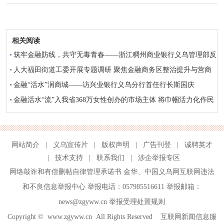
相关阅读
筑牢金融防线，共守无毒青春——浙江稠州商业银行义乌管理部反
洗钱宣传进行中
人大福田街道工委开展专题调研 聚焦金融商务区整治提升与营商
环境优化
金融“活水”润商城——访兴业银行义乌分行首任行长斯国庆
金融活水“流”入我省368万女性创办的市场主体 将巾帼活力化作民
营经济发展动力
网站简介
|
义乌宣传片
|
版权声明
|
广告刊登
|
诚聘英才
|
技术支持
|
联系我们
|
涉企举报专区
网络敲诈和有偿删帖自律管理承诺书
金华
、
中国义乌网互联网违法
和不良信息举报中心
举报电话：057985516611 举报邮箱：
news@zgyww.cn
举报受理处置规则
Copyright ©
www.zgyww.cn
All Rights Reserved 互联网新闻信息服