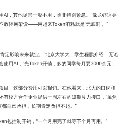
I，其他场景一般不用，除非特别紧急。“像龙虾这类
轻易架设——用起来Token消耗就是‘无底洞’。”
肯定影响未来就业。”北京大学大二学生程鹏介绍，无论
用AI，“光Token开销，多的同学每月要3000余元，
目，这部分费用可以报销。在他看来，北大的口碑和
还有校方合作企业提供一周左右的短期算力接口，“虽然
开支都自己承担，长期肯定负担不起。”
en包控制开销，“一个月用完了就等下个月再用。”