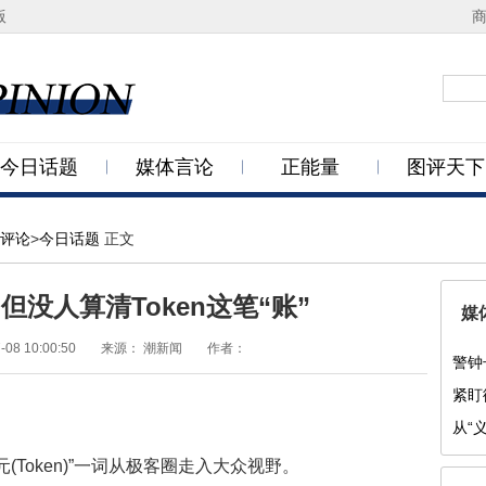
版
今日话题
媒体言论
正能量
图评天下
评论
>
今日话题
正文
但没人算清Token这笔“账”
媒
-08 10:00:50
来源：
潮新闻
作者：
警钟
紧盯
从“
为功
Token)”一词从极客圈走入大众视野。