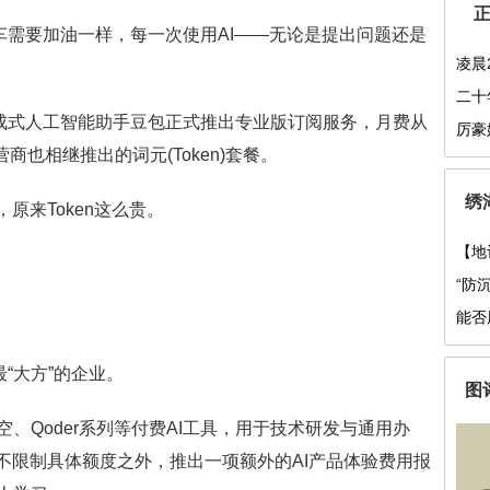
车需要加油一样，每一次使用AI——无论是提出问题还是
凌晨
大爷
二十
成式人工智能助手豆包正式推出专业版订阅服务，月费从
前有
厉豪
商也相继推出的词元(Token)套餐。
绣
来Token这么贵。
【地
间命
“防
能否
“大方”的企业。
图
Qoder系列等付费AI工具，用于技术研发与通用办
不限制具体额度之外，推出一项额外的AI产品体验费用报