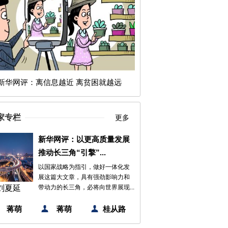
新华网评：离信息越近 离贫困就越远
家专栏
更多
新华网评：以更高质量发展
推动长三角“引擎”...
以国家战略为指引，做好一体化发
展这篇大文章，具有强劲影响力和
刘夏延
带动力的长三角，必将向世界展现...
蒋萌
蒋萌
桂从路