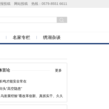
商报投稿
网站投稿
热线：0579-8551 6611
名家专栏
绣湖杂谈
体言论
更多
长鸣才能安全常在
街头“高空隐患”
义乌发展经验”看改革创新、真抓实干、久久