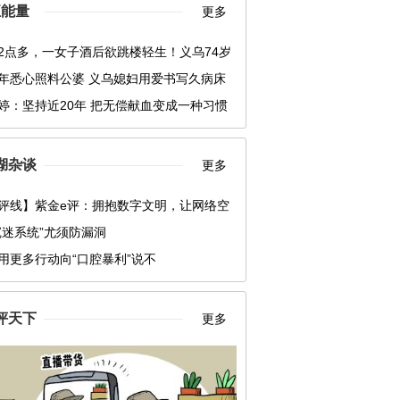
正能量
更多
2点多，一女子酒后欲跳楼轻生！义乌74岁
一个箭步冲了上去……
年悉心照料公婆 义乌媳妇用爱书写久病床
“孝媳”
婷：坚持近20年 把无偿献血变成一种习惯
湖杂谈
更多
评线】紫金e评：拥抱数字文明，让网络空
运共同体更紧密
沉迷系统”尤须防漏洞
用更多行动向“口腔暴利”说不
评天下
更多