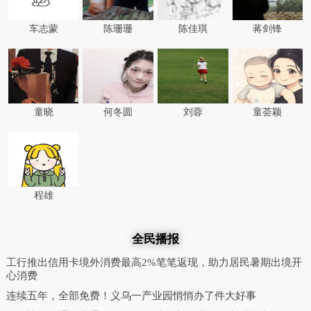
车志蒙
陈珊珊
陈佳琪
蒋剑锋
童晓
何冬圆
刘蓉
童荟颖
程雄
全民播报
工行推出信用卡境外消费最高2%笔笔返现，助力居民暑期出境开
心消费
连续五年，全部免费！义乌一产业园悄悄办了件大好事