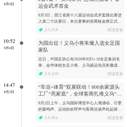
8月4日
运会武术首金
8月3日，浙江省第十八届运动会武术套路比赛进
入第二个比赛日，本次赛事的前两枚金牌正式诞
生。
义乌 武术
阅读更多
10:52
为国出征！义乌小将朱璨入选女足国
8月4日
家队
近日，中国足协公布2026年8月U-18女足集训名
单，金华体校女足小将、义乌籍运动员朱璨成功
入选。
义乌 足球
阅读更多
14:47
“车业+体育”双展联动！800余家源头
8月2日
工厂“亮家底”，全球客商扎堆义乌“扫
货”
8月2日上午，义乌国际博览中心人潮涌动，引擎
的轰鸣声、运动的欢呼声与客商洽谈声此起彼
伏。
义乌 展会
阅读更多