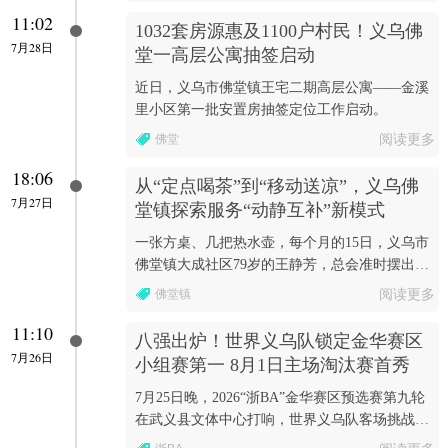
11:02
1032套房源惠及1100户村民！义乌佛
7月28日
堂一高层公寓抽签启动
近日，义乌市佛堂镇王宅二期高层公寓——金溪
里小区第一批安置房抽签定位工作启动。
佛堂
阅读更多
18:06
从“定点喝茶”到“移动送凉”，义乌佛
7月27日
堂镇探索服务“动静互补”新模式
一张方桌、几把热水壶，每个月的15日，义乌市
佛堂镇大成社区79岁的王静芳，总会准时摆出她
的“爱心凉茶摊”。
佛堂镇
阅读更多
11:10
八强出炉！世界义乌队锁定金华赛区
7月26日
小组赛第一 8月1日主场淘汰赛首秀
7月25日晚，2026“浙BA”金华赛区预选赛第九轮
在武义县文体中心打响，世界义乌队客场挑战武
义队。