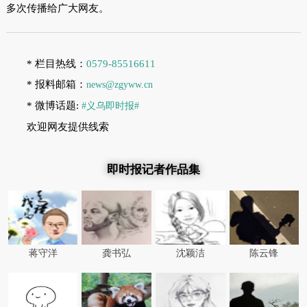
多次传播给广大网友。
* 栏目热线：
0579-85516611
* 报料邮箱：
news@zgyww.cn
* 微博话题:
#义乌即时报#
欢迎网友提供线索
即时报记者作品集
蒋守洋
龚书弘
沈颖洁
陈云锋