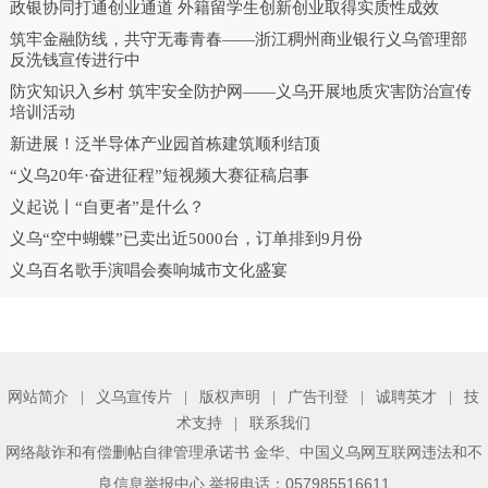
政银协同打通创业通道 外籍留学生创新创业取得实质性成效
筑牢金融防线，共守无毒青春——浙江稠州商业银行义乌管理部
反洗钱宣传进行中
防灾知识入乡村 筑牢安全防护网——义乌开展地质灾害防治宣传
培训活动
新进展！泛半导体产业园首栋建筑顺利结顶
“义乌20年·奋进征程”短视频大赛征稿启事
义起说丨“自更者”是什么？
义乌“空中蝴蝶”已卖出近5000台，订单排到9月份
义乌百名歌手演唱会奏响城市文化盛宴
网站简介
|
义乌宣传片
|
版权声明
|
广告刊登
|
诚聘英才
|
技
术支持
|
联系我们
、
网络敲诈和有偿删帖自律管理承诺书
金华
中国义乌网互联网违法和不
举报电话：057985516611
良信息举报中心