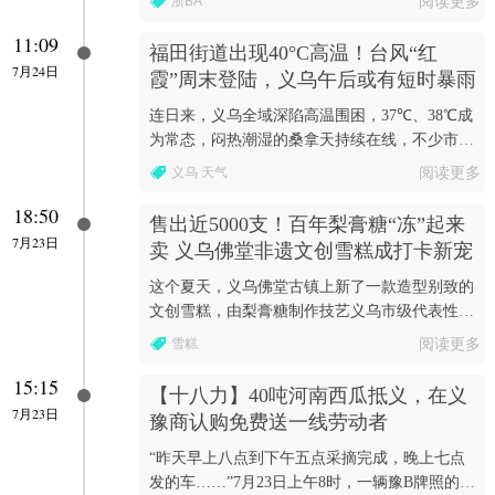
浙BA
阅读更多
11:09
福田街道出现40°C高温！台风“红
7月24日
霞”周末登陆，义乌午后或有短时暴雨
连日来，义乌全域深陷高温围困，37℃、38℃成
为常态，闷热潮湿的桑拿天持续在线，不少市民
期盼台风抵达驱散热浪。
义乌 天气
阅读更多
18:50
售出近5000支！百年梨膏糖“冻”起来
7月23日
卖 义乌佛堂非遗文创雪糕成打卡新宠
这个夏天，义乌佛堂古镇上新了一款造型别致的
文创雪糕，由梨膏糖制作技艺义乌市级代表性传
承人贾江英(宏妈)创新推出。
雪糕
阅读更多
15:15
【十八力】40吨河南西瓜抵义，在义
7月23日
豫商认购免费送一线劳动者
“昨天早上八点到下午五点采摘完成，晚上七点
发的车……”7月23日上午8时，一辆豫B牌照的货