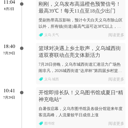
11:04
刚刚，义乌发布高温橙色预警信号！
8月2日
最高39℃！每天11点至18点少出门
受副热带高压影响，预计今天白天义乌市除山区
以外，所有镇(街道)最高气温可达38℃以上，请
各有关方面做好防暑降温工作。
义乌 天气
阅读更多
18:40
篮球对决遇上乡土歌声，义乌城西街
7月29日
道双赛联动点亮文体新活力
7月28日傍晚，义乌市城西街道汇港活力广场热
闹非凡，2026城西街道“达岸杯”第四届乡村篮球
联赛暨“红色城西”村歌大赛正式启幕，一场集竞
义乌 城西
阅读更多
技活力与...
10:41
开馆即排长队！义乌图书馆成夏日“精
7月29日
神充电站”
自暑假启幕，义乌市图书馆及各级分馆迎来年度
客流高峰，人流量较平日成倍上涨
图书馆
阅读更多