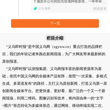
下属农开公司的阳光玫瑰种植基地，一串串翠绿
饱满、晶莹剔透的葡萄挂满枝头，清甜果香弥漫
义乌 葡萄
阅读更多
田间。
下一页
栏目介绍
“义乌即时报”是中国义乌网（zgyww.cn）重点打造的品牌栏
目，我们的年轻记者奔跑在新闻现场，为广大网友带来最新鲜的
原创报道。
“义乌即时报”以浙报集团、义乌商报丰富的新闻资源库为基
础，依托中国义乌网的全媒体产品矩阵，按照“一次采集、多格式
生成、多渠道发布”的路径，主打义乌原创新闻，打造义乌第一原
创新闻全媒体平台。把更快速、更好看、最广泛的一个又一个新
闻现场，利用二维码、图像识别等技术，将内容由单一的“文字
+图片”形态转化为多媒体形态，通过网络、移动终端实现二次、