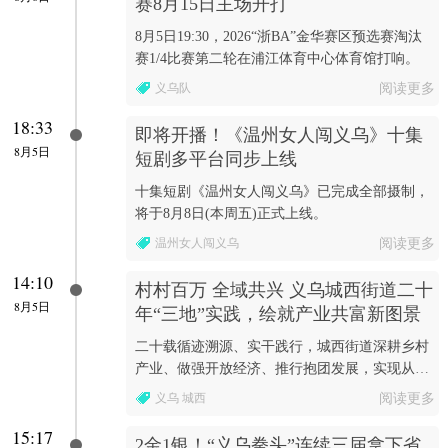
赛8月15日主场开打
8月5日19:30，2026“浙BA”金华赛区预选赛淘汰
赛1/4比赛第二轮在浦江体育中心体育馆打响。
义乌队
阅读更多
18:33
即将开播！《温州女人闯义乌》十集
8月5日
短剧多平台同步上线
十集短剧《温州女人闯义乌》已完成全部摄制，
将于8月8日(本周五)正式上线。
温州女人闯义乌
阅读更多
14:10
村村百万 全域共兴 义乌城西街道二十
8月5日
年“三地”实践，绘就产业共富新图景
二十载循迹溯源、实干践行，城西街道深耕乡村
产业、做强开放经济、推行抱团发展，实现从薄
弱村庄单点蝶变到全域村村增收、城乡产业共兴
义乌 城西
阅读更多
的跨越。
15:17
2金1银！“义乌拳头”连续三届拿下省