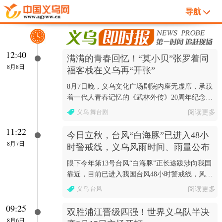
导航
12:40
满满的青春回忆！“莫小贝”张罗着同
8月8日
福客栈在义乌再“开张”
8月7日晚，义乌文化广场剧院内座无虚席，承载
着一代人青春记忆的《武林外传》20周年纪念版
舞台剧在此温情开演。
义乌 舞台剧
阅读更多
11:22
今日立秋，台风“白海豚”已进入48小
8月7日
时警戒线，义乌风雨时间、雨量公布
眼下今年第13号台风“白海豚”正长途跋涉向我国
靠近，目前已进入我国台风48小时警戒线，风雨
影响将全面升级。
义乌 台风
阅读更多
09:25
双胜浦江晋级四强！世界义乌队半决
8月6日