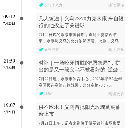
车缓缓驶入义乌市河南商会门口。
义乌 十八力
阅读更多
09:12
凡人篮途｜义乌73:70力克永康 来自银
7月23日
行的他投进了关键球
7月22日晚的永康市体育馆，直到比赛临近结
束，永康与义乌的比分依然胶着。此刻，义乌队
77号球员李金科正站在罚球点上。
义乌 球赛
阅读更多
21:59
时评｜一场咬牙拼胜的“恩怨局”，拼
7月22日
出的是又一段义乌不被看好的“逆袭
路”
7月22日晚，永康市体育中心，2026年浙BA金华
赛区预选赛第八轮战罢，比分定格70：73。
浙BA
阅读更多
19:07
供不应求！义乌首批阳光玫瑰葡萄甜
7月21日
蜜上市
7月21日上午，记者来到位于佛堂镇的市场集团