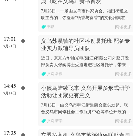
典《吃在义乌》新书首发
7月26日，一场由义乌市作家协会、福田街道文
联主办的，弥漫着“纸香与食香”的文化雅集在义
乌福田街道新时代文明实践所举行
书籍
阅读更多
17:01
义乌苏溪镇的社区科创暑托班 配备专
7月21日
业实力派辅导员团队
近日，京东方华灿光电(浙江)有限公司外延开发
部负责人张奕博士受邀走进社区暑托班，带来一
堂生动有趣的光电主题科普课。
义乌 暑假
阅读更多
14:45
小候鸟陆续飞来 义乌开展多形式研学
7月14日
活动让团聚更有意义
7月13日，由义乌市稠江街道商会牵头发起、联
合义乌市同修社会工作服务中心等单位开展的小
候鸟公益研学活动顺利举行。
义乌 研学
阅读更多
17:35
东盟拓商机 义乌市苏溪镇侨联赴泰国