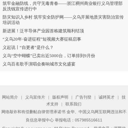
筑牢金融防线，共守无毒青春——浙江稠州商业银行义乌管理部
反洗钱宣传进行中
防灾知识入乡村 筑牢安全防护网——义乌开展地质灾害防治宣传
培训活动
新进展！泛半导体产业园首栋建筑顺利结顶
“义乌20年·奋进征程”短视频大赛征稿启事
义起说丨“自更者”是什么？
义乌“空中蝴蝶”已卖出近5000台，订单排到9月份
义乌百名歌手演唱会奏响城市文化盛宴
网站简介
|
义乌宣传片
|
版权声明
|
广告刊登
|
诚聘英才
|
技
术支持
|
联系我们
、
网络敲诈和有偿删帖自律管理承诺书
金华
中国义乌网互联网违法和不
举报电话：057985516611
良信息举报中心