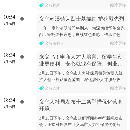
义乌 揭牌
阅读更多
10:54
义乌苏溪镇为烈士墓描红 护碑慰先烈
3月28日
一年一度的清明节即将到来，为深切缅怀革命先
烈，寄托绵长哀思，赓续红色血脉，传承红色基
因，义乌市苏溪镇退役军人服务站因地制宜开展
义乌 清明节
阅读更多
爱国主义教...
18:34
来义乌！电商人才大培育、留学生创
3月25日
业更便利、安心就业有保险、创业享
补贴还贴息
3月25日下午，义乌市人力社保局相关负责人就
扩大创业补贴覆盖范围、深化涉外人才服务改
革、开展万名商户AI技能提升行动等答记者问。
义乌 人才
阅读更多
18:34
义乌人社局发布十二条举措优化营商
3月25日
环境
3月25日下午，义乌市政府新闻办举行新闻发布
会，正式对外发布《义乌市人力社保局优化营商