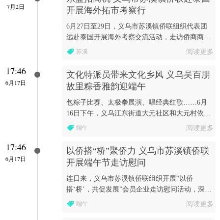
7月2日
开展海外拓市考察行
6月27日至29日，义乌市苏溪镇侨联组织代表团
远赴泰国开展海外考察交流活动，走访侨商商
会、参访本土及义商实业企业，全面调研泰国营
苏溪
阅读更多
商环境、产业发...
17:46
文化特派员带来文化乡风 义乌吴百朋
6月17日
故里粽香雅韵迎端午
包粽子比赛、太极拳展演、唱经典红歌……6月
16日下午，义乌江东街道大元社区和大元村依托
新时代文明实践站
端午
阅读更多
17:46
以侨搭“桥”聚侨力 义乌市苏溪镇侨联
6月17日
开展端午节走访慰问
连日来，义乌市苏溪镇侨联组织开展“以侨
搭‘桥’，共促发展”会员企业走访慰问活动，深入
侨界企业开展调研慰问。
端午
阅读更多