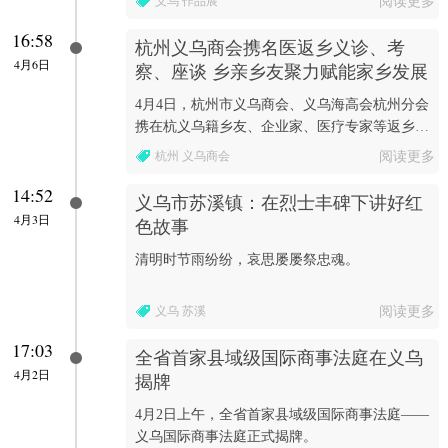
义乌 作品展
阅读更多
——李金昌、...
16:58
杭州义乌商会携名医返乡义诊、考
4月6日
察、座谈 乡亲乡友聚力赋能家乡发展
4月4日，杭州市义乌商会、义乌海高会杭州分会
携在杭义乌籍乡友、企业家、医疗专家等返乡考
察。
杭州 义乌商会
阅读更多
14:52
义乌市苏溪镇：在烈士丰碑下讲好红
4月3日
色故事
清明时节雨纷纷，哀思屡屡祭忠魂。
义乌 苏溪
阅读更多
17:03
全省首家县域级国际商事法庭在义乌
4月2日
揭牌
4月2日上午，全省首家县域级国际商事法庭——
义乌国际商事法庭正式揭牌。