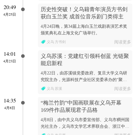
20:49
历史性突破！义乌籍青年演员方书剑
4月25日
获白玉兰奖 成首位音乐剧门类得主
4月24日晚，第34届上海白玉兰戏剧表演艺术奖
颁奖典礼在上海文化广场举行。
义乌 方书剑
阅读更多
14:01
义乌苏溪：党建红引领科创蓝 光链聚
4月23日
能启新程
4月22日，由苏溪镇党委政府、复旦大学义乌研
究院主办，光源科技产业社区党委承办的“聚焦
钙钛矿·链接新动能”2026苏溪光链产业圆桌论坛
义乌 苏溪
阅读更多
在光源科技...
14:35
“梅兰竹韵”中国画联展在义乌开幕
4月8日
169件作品展现君子品格
4月8日，由中共义乌市委宣传部、义乌市稠州国
光社主办，义乌市文学艺术界联合会、浙江中国
小商品城集团股份有限公司承办的“梅兰竹韵