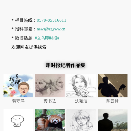
* 栏目热线：
0579-85516611
* 报料邮箱：
news@zgyww.cn
* 微博话题:
#义乌即时报#
欢迎网友提供线索
即时报记者作品集
蒋守洋
龚书弘
沈颖洁
陈云锋