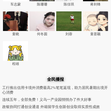
车志蒙
陈珊珊
陈佳琪
蒋剑锋
童晓
何冬圆
刘蓉
童荟颖
程雄
全民播报
工行推出信用卡境外消费最高2%笔笔返现，助力居民暑期出境开
心消费
连续五年，全部免费！义乌一产业园悄悄办了件大好事
政银协同打通创业通道 外籍留学生创新创业取得实质性成效