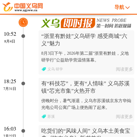
导航
10:52
“浙里有黔娃”义乌研学 感受商城“六
8月4日
义”魅力
8月3日下午，2026年第二届“浙里有黔娃，义地
研学行”公益助学营温情落幕。
义乌 研学
阅读更多
18:25
有“科技芯”，更有“人情味” 义乌苏溪
7月31日
镇“芯光市集”火热开市
傍晚时分，暑气渐退，义乌市苏溪镇京东方华灿
光电公司公寓广场上便热闹了起来。
苏溪
阅读更多
16:03
吃货们的“风味人间” 义乌本土美食宝
7月27日