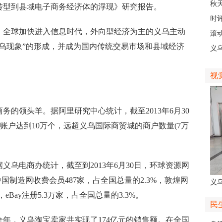
稠
秋
转型到县域电子商务经济体的浮现》研究报告。
主
时
全球加快进入信息时代，外向型经济为主的义乌主动
现
滚动
乌现象”的形成，并成为国内传统交易市场和县域经济
级
义
乡
视
领头羊。据阿里研究中心统计，截至2013年6月30
账户达到10万个，远超义乌国际商贸城的商户数量(7万
电商办统计，截至到2013年6月30日，环球资源网
中国制造网收费会员487家，占全国总量的2.3%，敦煌网
义
eBay注册5.3万家，占全国总量的3.3%。
人
民
年，义乌淘宝卖家共实现了174亿元的销售额。在全国