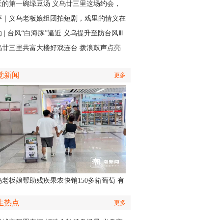
江邻里情
天的第一碗绿豆汤 义乌廿三里这场约会，
角是快递小哥
评｜义乌老板娘组团拍短剧，戏里的情义在
实中有了回响
 | 台风“白海豚”逼近 义乌提升至防台风Ⅲ
应急响应
乌廿三里共富大楼好戏连台 拨浪鼓声点亮
村之夜
觉新闻
更多
乌老板娘帮助残疾果农快销150多箱葡萄 有
认出她还主演了部短剧
生热点
更多