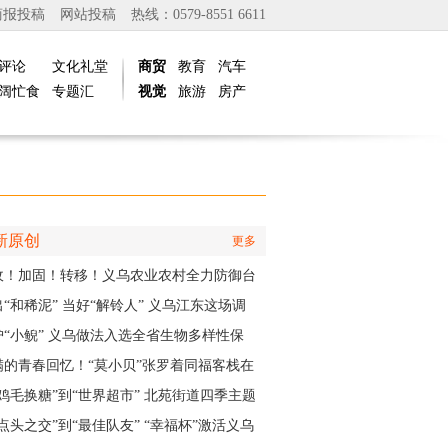
商报投稿
网站投稿
热线：0579-8551 6611
评论
文化礼堂
商贸
教育
汽车
阔忙食
专题汇
视觉
旅游
房产
新原创
更多
收！加固！转移！义乌农业农村全力防御台
白海豚”
“和稀泥” 当好“解铃人” 义乌江东这场调
实训为妇联主席们赋能
护“小鲵” 义乌做法入选全省生物多样性保
实践成果
满的青春回忆！“莫小贝”张罗着同福客栈在
再“开张”
“鸡毛换糖”到“世界超市” 北苑街道四季主题
再现义乌印记
点头之交”到“最佳队友” “幸福杯”激活义乌