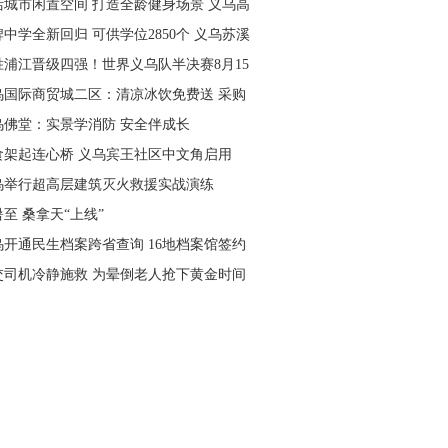
活城市闲置空间 打造全龄健身场景 义乌高
量落地省级文体民生实事
中学全新回归 可供学位2850个 义乌苏溪
学9月投用
胜浦江晋级四强！世界义乌队半决赛8月15
主场开打
乌国际商贸城二区：清凉冰饮免费送 采购
可就近领取
乌佛堂：实景学消防 安全伴成长
食架起连心桥 义乌宾王社区中文角启用
乌举行超高层建筑灭火救援实战演练
至 桑拿天“上线”
乌开通民生档案跨省查询 16地档案馆签约
作
交司机冷静施救 为晕倒老人抢下黄金时间