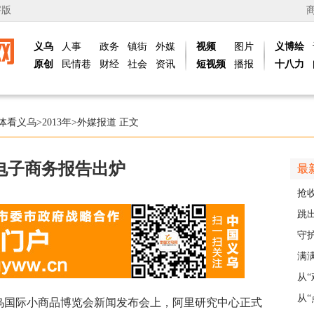
字版
义乌
人事
政务
镇街
外媒
视频
图片
义博绘
原创
民情巷
财经
社会
资讯
短视频
播报
十八力
体看义乌
>
2013年
>
外媒报道
正文
电子商务报告出炉
最
抢
风“
跳出
解
守
护
满
义乌
从
展
从“
国义乌国际小商品博览会新闻发布会上，阿里研究中心正式