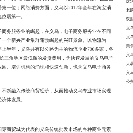
盘
第一位；网络消费方面，义乌以2012年全年在淘宝消
质
老牌
也位居第一。
中
双
日
义
商务服务业的崛起，在义乌，电子商务服务业在不同
商
义
了一个新兴产业集群蓬勃崛起的兴旺景象。以物流为
美
年上半年，义乌共有以公路为主的物流企业700多家，各
义
，长三角地区最低廉的发货费用，为快速发展的义乌电子
大暑
业园、培训机构的涌现和快速创新，也为义乌电子商务
义
合
公
不断融入传统商贸经济，从而推动义乌专业市场实现
经济体发展。
际商贸城为代表的义乌传统批发市场的各种商业元素