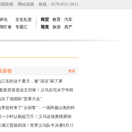
商报投稿
网站投稿
热线：0579-8551 6611
评论
文化礼堂
商贸
教育
汽车
阔忙食
专题汇
视觉
旅游
房产
新原创
更多
乌江东的这个夏天，被“清凉”刷了屏
01套新房喜迎业主归家！义乌后宅永宁华府
层公寓正式启动交付
乌办了场国际“坚果大会”
乌李祖村来了“云创客”：一场跨越山海的科
接力
到一小时认购超万斤！义乌这场黄桃展销
火力全开”
胜浦江晋级四强！世界义乌队半决赛8月15