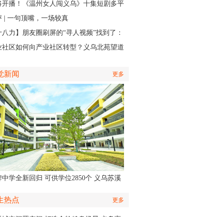
主场开打
将开播！《温州女人闯义乌》十集短剧多平
同步上线
 | 一句顶嘴，一场较真
十八力】朋友圈刷屏的“寻人视频”找到了：
个递出雨衣的义乌排水人，原来是他
业社区如何向产业社区转型？义乌北苑望道
将IP作为“金钥匙”
觉新闻
更多
中学全新回归 可供学位2850个 义乌苏溪
学9月投用
生热点
更多