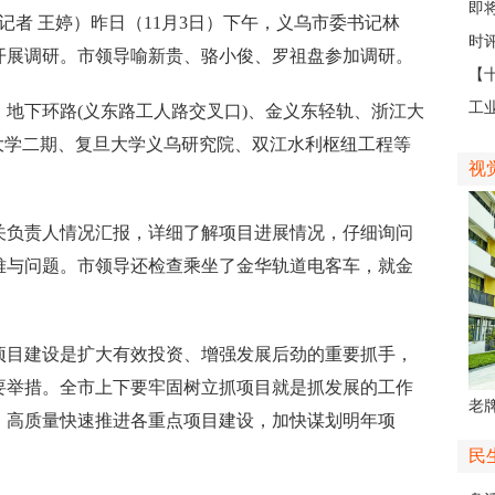
日
即
记者 王婷）昨日（11月3日）下午，义乌市委书记林
台
时评
开展调研。市领导喻新贵、骆小俊、罗祖盘参加调研。
【
那
工
下环路(义东路工人路交叉口)、金义东轻轨、浙江大
社区
大学二期、复旦大学义乌研究院、双江水利枢纽工程等
视
负责人情况汇报，详细了解项目进展情况，仔细询问
难与问题。市领导还检查乘坐了金华轨道电客车，就金
目建设是扩大有效投资、增强发展后劲的重要抓手，
要举措。全市上下要牢固树立抓项目就是抓发展的工作
老牌
，高质量快速推进各重点项目建设，加快谋划明年项
中
民