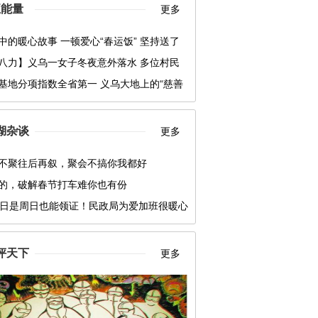
正能量
更多
中的暖心故事 一顿爱心“春运饭” 坚持送了
八力】义乌一女子冬夜意外落水 多位村民
营救
基地分项指数全省第一 义乌大地上的“慈善
”
湖杂谈
更多
不聚往后再叙，聚会不搞你我都好
的，破解春节打车难你也有份
2日是周日也能领证！民政局为爱加班很暖心
评天下
更多