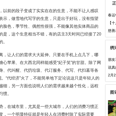
以前的段子变成了实实在在的生意，不能不让人感叹
春运
表示，做雪地代写字的生意，只是出于好玩，没有指望
16年
【十
的脸色，季节性、偶然性很强，不能像其他实体商品的
合力
慈善
的是，这个生意相当不错，有的店主3天时间已经接了20
之力
的。
绣
，让人们的需求大大延伸。只要在手机上点几下，哪
朋友
糖心苹果、在大西北同样能感受“妃子笑”的甘甜。除了网
说真
身、代叫醒、代扔垃圾、代订服务、代写、代扫墓等各
2月
现。“代经济”火了，不能简单地下定论说这只是年轻人的
越细，另一方面也说明人们的需求越来越个性化，远程
图
习惯。
，在城市里，尤其是一些大城市，人们的消费习惯正
变，一个明显特征就是年轻人在消费时除了实际需要