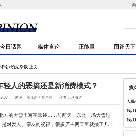
版
今日话题
媒体言论
正能量
图评天下
评论
>
绣湖杂谈
正文
是年轻人的恶搞还是新消费模式？
媒
09:07
来源：
浙江新闻客户端
作者：
逯海涛
人民
钱江
方的大雪里写字赚钱……前两天，东北一场大雪过
们
钱江
本上是对爱人、亲友的祝福，很多店主两天里就接了几十